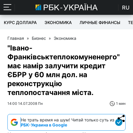
RU
КУРС ДОЛЛАРА
ЭКОНОМИКА
ЛИЧНЫЕ ФИНАНСЫ
T
Главная
»
Бизнес
»
Экономика
"Івано-
Франківськтеплокомуненерго"
має намір залучити кредит
ЄБРР у 60 млн дол. на
реконструкцію
теплопостачання міста.
14:00 14.07.2008 Пн
1 мин
Не трать время на шум! Читай только суть из
РБК-Украина в Google