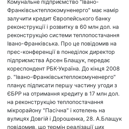
Комунальне підприємство "Івано-
Франківськтеплокомуненерго" має намір
залучити кредит Європейського банку
реконструкції і розвитку в 60 млн дол. на
реконструкцію системи теплопостачання
Івано-Франківська. Про це повідомив на
прес-конференції в понеділок директор
підприємства Арсен Блащук, передає
кореспондент РБК-Україна. До кінця 2008
р. "Івано-Франківськтеплокомуненерго"
планує підписати першу частину угоди з
ЄБРР на отримання кредиту в 17 млн дол.
на реконструкцію теплопостачання
мікрорайону "Пасічна" і котелень на
вулицях Довгій і Дорошенка, 28. А.Блащук
повідомив, що термін реалізації цих