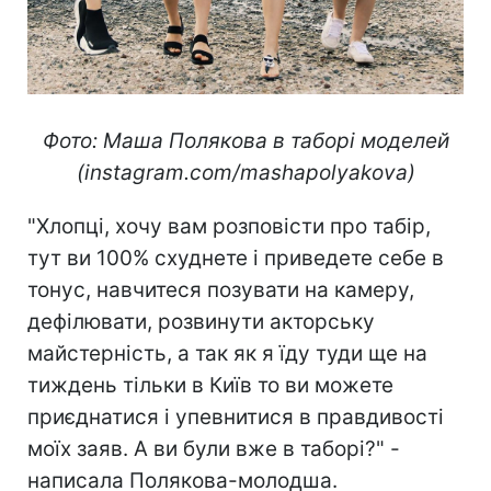
Фото: Маша Полякова в таборі моделей
(instagram.com/mashapolyakova)
"Хлопці, хочу вам розповісти про табір,
тут ви 100% схуднете і приведете себе в
тонус, навчитеся позувати на камеру,
дефілювати, розвинути акторську
майстерність, а так як я їду туди ще на
тиждень тільки в Київ то ви можете
приєднатися і упевнитися в правдивості
моїх заяв. А ви були вже в таборі?" -
написала Полякова-молодша.