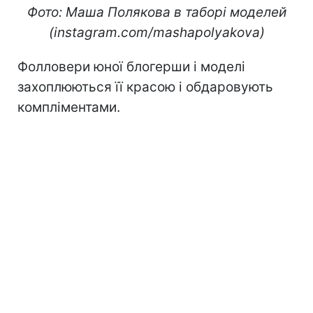
Фото: Маша Полякова в таборі моделей
(instagram.com/mashapolyakova)
Фолловери юної блогерши і моделі
захоплюються її красою і обдаровують
компліментами.