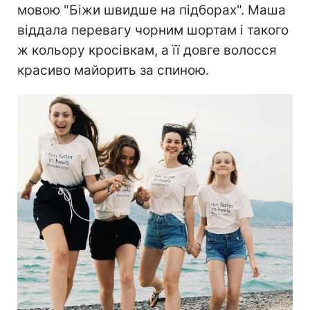
мовою "Біжи швидше на підборах". Маша
віддала перевагу чорним шортам і такого
ж кольору кросівкам, а її довге волосся
красиво майорить за спиною.