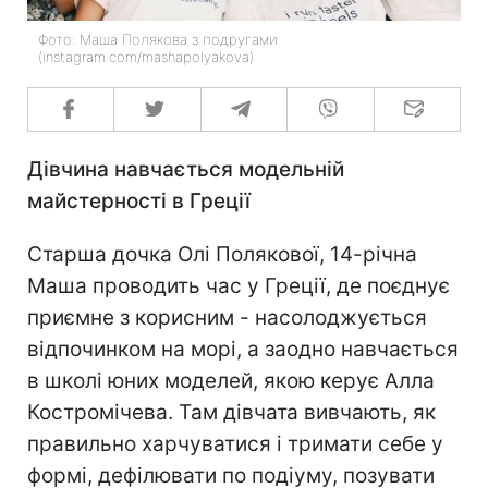
Фото: Маша Полякова з подругами
(instagram.com/mashapolyakova)
Дівчина навчається модельній
майстерності в Греції
Старша дочка Олі Полякової, 14-річна
Маша проводить час у Греції, де поєднує
приємне з корисним - насолоджується
відпочинком на морі, а заодно навчається
в школі юних моделей, якою керує Алла
Костромічева. Там дівчата вивчають, як
правильно харчуватися і тримати себе у
формі, дефілювати по подіуму, позувати