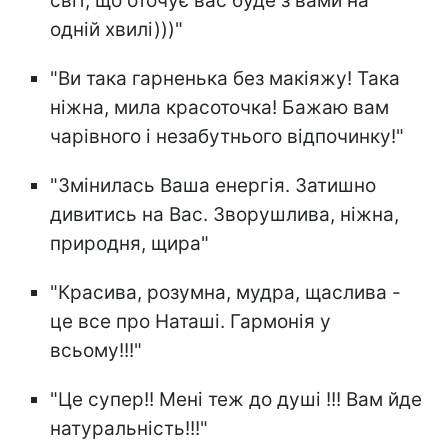
світ, що оточує вас буде з вами на
одній хвилі)))"
"Ви така гарненька без макіяжу! Така
ніжна, мила красоточка! Бажаю вам
чарівного і незабутнього відпочинку!"
"Змінилась Ваша енергія. Затишно
дивитись на Вас. Зворушлива, ніжна,
природня, щира"
"Красива, розумна, мудра, щаслива -
це все про Наташі. Гармонія у
всьому!!!"
"Це супер!! Мені теж до душі !!! Вам йде
натуральність!!!"