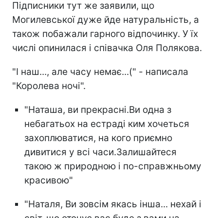
Підписники тут же заявили, що
Могилевської дуже йде натуральність, а
також побажали гарного відпочинку. У їх
числі опинилася і співачка Оля Полякова.
"І наш..., але часу немає...(" - написала
"Королева ночі".
"Наташа, ви прекрасні.Ви одна з
небагатьох на естраді ким хочеться
захоплюватися, на кого приємно
дивитися у всі часи.Залишайтеся
такою ж природною і по-справжньому
красивою"
"Наталя, Ви зовсім якась інша... нехай і