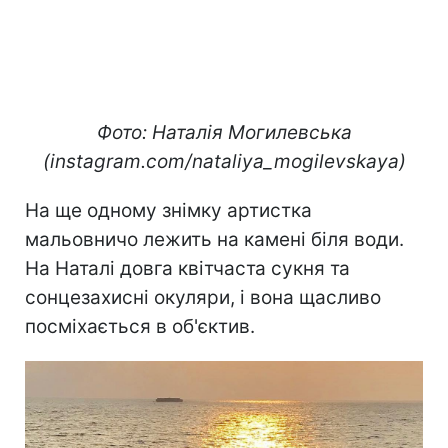
Фото: Наталія Могилевська
(instagram.com/nataliya_mogilevskaya)
На ще одному знімку артистка
мальовничо лежить на камені біля води.
На Наталі довга квітчаста сукня та
сонцезахисні окуляри, і вона щасливо
посміхається в об'єктив.