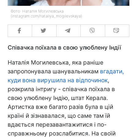
Фото: Наталія Могилевська
(instagram.com/nataliya_mogilevskaya)
Співачка поїхала в свою улюблену Індії
Наталія Могилевська, яка раніше
запропонувала шанувальникам
вгадати,
куди вона вирушила на відпочинок
,
розкрила інтригу - співачка поїхала в
свою улюблену Індію, штат Керала.
Артистка вже багато разів була в цій
країні й зізнавалася, що саме там їй
вдається перезавантажитися і по-
справжньому розслабитися. На своїй