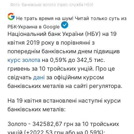
Фото: банківське золото (прес-служба НБУ)
Не трать время на шум! Читай только суть из
РБК-Украина в Google
Національний банк України (НБУ) на 19
квітня 2019 року в порівнянні з
попереднім банківським днем підвищив
курс золота
на 0,59% до 342,5 тис.
гривень за 10 тройських унцій. Про це
свідчать
дані
за офіційним курсом
банківських металів на сайті регулятора.
На 19 квітня встановлені наступні курси
банківських металів:
Золото - 342582,67 грн за 10 тройських
унцій (+2022,53 грн або на 0,59%);