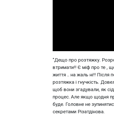
"Дещо про розтяжку. Розро
втримати!! Є міф про те , 
життя .. на жаль ні!! Після
розтяжка і гнучкість. Дове
щоб вони згадували, як сід
процес. Але якщо щодня пр
буде. Головне не зупинятис
секретами Різатдінова.