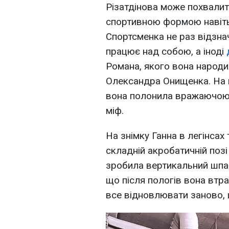
Різатдінова може похвалит
спортивною формою навіть
Спортсменка не раз відзна
працює над собою, а іноді
Романа, якого вона народи
Олександра Онищенка. На 
вона полонила вражаючою 
міф.
На знімку Ганна в легінсах
складній акробатичній позі
зробила вертикальний шпаг
що після пологів вона втра
все відновлювати заново, 