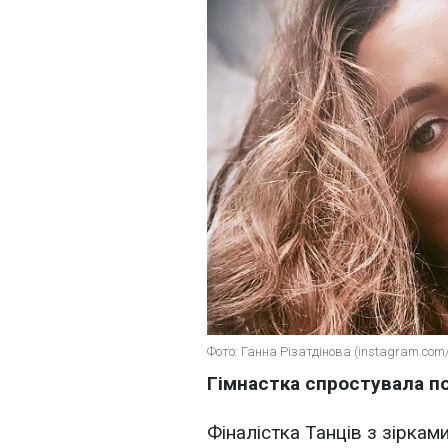
Фото: Ганна Різатдінова (instagram.com
Гімнастка спростувала п
Фіналістка Танців з зіркам