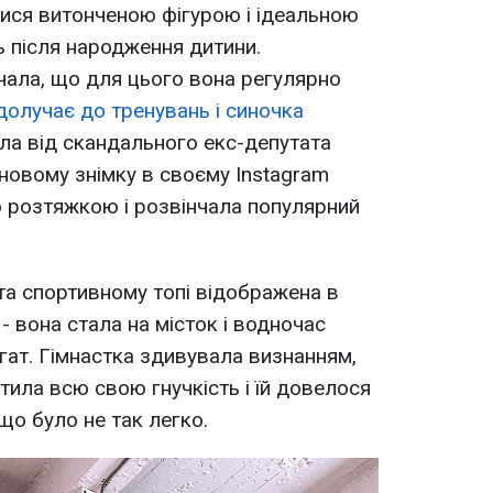
ися витонченою фігурою і ідеальною
 після народження дитини.
чала, що для цього вона регулярно
долучає до тренувань і синочка
ла від скандального екс-депутата
новому знімку в своєму Instagram
розтяжкою і розвінчала популярний
 та спортивному топі відображена в
 - вона стала на місток і водночас
ат. Гімнастка здивувала визнанням,
тила всю свою гнучкість і їй довелося
що було не так легко.