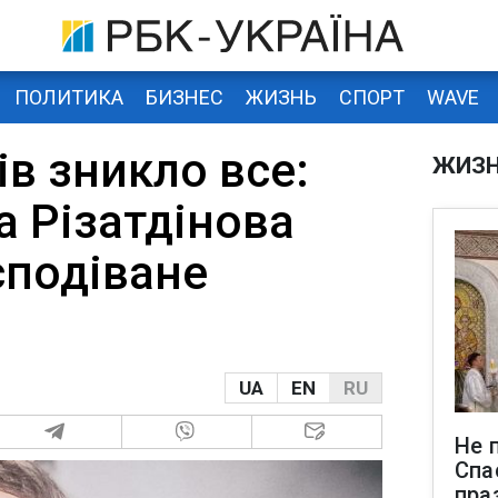
ПОЛИТИКА
БИЗНЕС
ЖИЗНЬ
СПОРТ
WAVE
ів зникло все:
ЖИЗ
а Різатдінова
сподіване
UA
EN
RU
Не 
Спа
пра