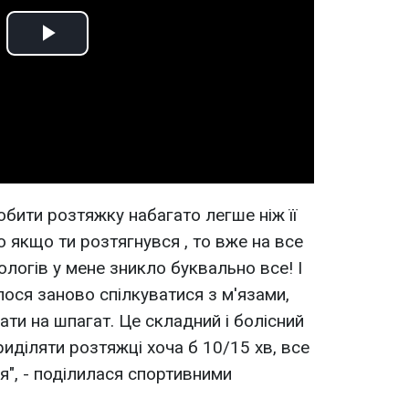
Play
Video
бити розтяжку набагато легше ніж її
що якщо ти розтягнувся , то вже на все
 пологів у мене зникло буквально все! І
лося заново спілкуватися з м'язами,
ати на шпагат. Це складний і болісний
иділяти розтяжці хоча б 10/15 хв, все
я", - поділилася спортивними