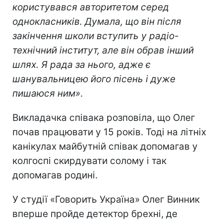
Винника на каналі «Україна» і додає, -
Мама хвилювалася, щоб Олег не виріс
хуліганом чи бандитом, а бажала, щоб він
був хорошою, чесною, доброю людиною.
Мама часто приходила до школи, щоб
дізнатися, як у Олега справи. Він був
хорошим учнем, активним на уроках,
спокійним, сором’язливим, але
користувався авторитетом серед
однокласників. Думала, що він після
закінчення школи вступить у радіо-
технічний інститут, але він обрав інший
шлях. Я рада за нього, адже є
шанувальницею його пісень і дуже
пишаюся ним»
.