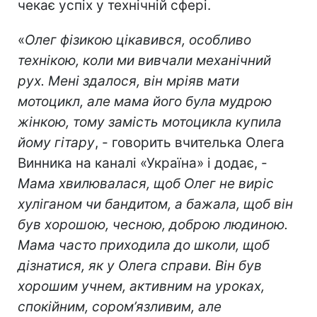
Video
Навіть з нічого: Олег Винник зізнався,
чим дивує кохану
Вчителька співака, яка викладала у нього
фізику, була переконана, що на нього
чекає успіх у технічній сфері.
«
Олег фізикою цікавився, особливо
технікою, коли ми вивчали механічний
рух. Мені здалося, він мріяв мати
мотоцикл, але мама його була мудрою
жінкою, тому замість мотоцикла купила
йому гітару
, - говорить вчителька Олега