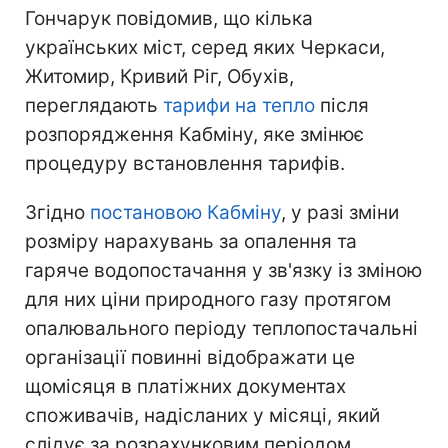
на гарячу воду;
3) Зменшення нарахувань для 3-
кімнатних квартир в середньому
становитиме 592 грн на опалення і 230
грн на гарячу воду
Нагадаємо, прем'єр-міністр Олексій
Гончарук повідомив, що кілька
українських міст, серед яких Черкаси,
Житомир, Кривий Ріг, Обухів,
переглядають
тарифи на тепло
після
розпорядження Кабміну, яке змінює
процедуру встановлення тарифів.
Згідно
постановою Кабміну
, у разі зміни