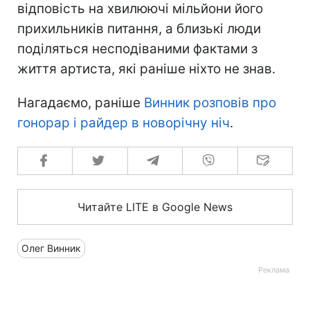
Викладачка співака розповіла, що Олег
почав працювати у 15 років. Тоді на літніх
канікулах майбутній співак допомагав у
колгоспі скирдувати солому і так
допомагав родині.
У студії «Говорить Україна» Олег Винник
вперше пройде детектор брехні, де
відповість на хвилюючі мільйони його
прихильників питання, а близькі люди
поділяться несподіваними фактами з
життя артиста, які раніше ніхто не знав.
Нагадаємо, раніше
Винник розповів про
гонорар і райдер в новорічну ніч
.