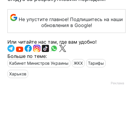
розміру нарахувань за опалення та
гаряче водопостачання у зв'язку із зміною
для них ціни природного газу протягом
опалювального періоду теплопостачальні
організації повинні відображати це
щомісяця в платіжних документах
споживачів, надісланих у місяці, який
слідує за розрахунковим періодом.
Не упустите главное! Подпишитесь на наши
обновления в Google!
Или читайте нас там, где вам удобно!
Больше по теме:
Кабинет Министров Украины
ЖКХ
Тарифы