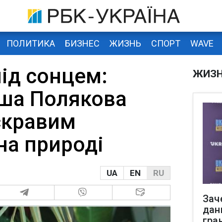
ПОЛИТИКА
БИЗНЕС
ЖИЗНЬ
СПОРТ
WAVE
ід сонцем:
ЖИЗ
ша Полякова
скравим
на природі
UA
EN
RU
Зач
дан
гра