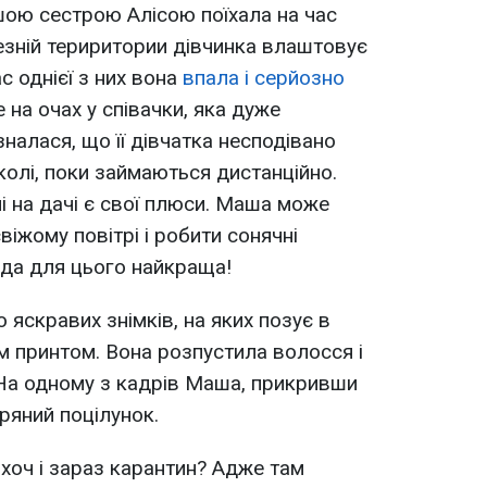
ою сестрою Алісою поїхала на час
чезній териритории дівчинка влаштовує
ас однієї з них вона
впала і серйозно
е на очах у співачки, яка дуже
зналася, що її дівчатка несподівано
колі, поки займаються дистанційно.
і на дачі є свої плюси. Маша може
іжому повітрі і робити сонячні
ода для цього найкраща!
 яскравих знімків, на яких позує в
им принтом. Вона розпустила волосся і
 На одному з кадрів Маша, прикривши
тряний поцілунок.
 хоч і зараз карантин? Адже там