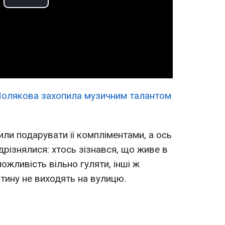
Play
Video
 Полякова захопила музичним талантом
ли подарувати її компліментами, а ось
ідрізнялися: хтось зізнався, що живе в
ожливість вільно гуляти, інші ж
нтину не виходять на вулицю.