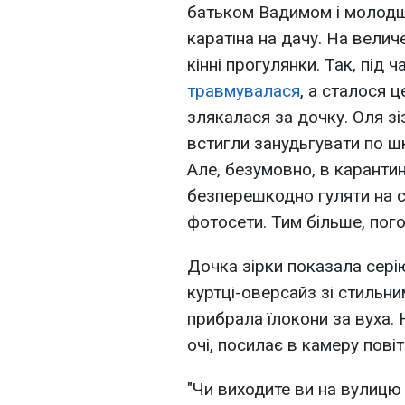
батьком Вадимом і молодш
каратіна на дачу. На вели
кінні прогулянки. Так, під ч
травмувалася
, а сталося ц
злякалася за дочку. Оля зі
встигли занудьгувати по ш
Але, безумовно, в карантин
безперешкодно гуляти на св
фотосети. Тим більше, пог
Дочка зірки показала серію
куртці-оверсайз зі стильн
прибрала їлокони за вуха.
очі, посилає в камеру пові
"Чи виходите ви на вулицю