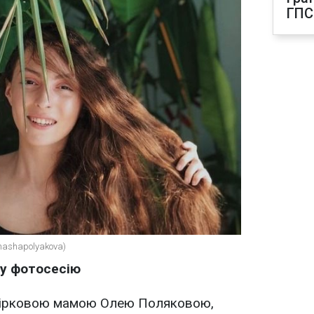
ГПС
mashapolyakova)
у фотосесію
зірковою мамою Олею Поляковою,