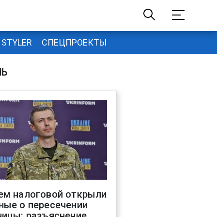
STYLER
СПЕЦПРОЕКТЫ
НЬ
ем налоговой открыли
ные о пересечении
ницы: разъяснение