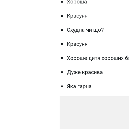
Хороша
Красуня
Схудла чи що?
Красуня
Хороше дитя хороших б
Дуже красива
Яка гарна