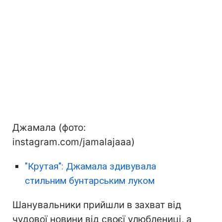
Джамала (фото:
instagram.com/jamalajaaa)
"Крутая": Джамала здивувала
стильним бунтарським луком
Шанувальники прийшли в захват від
чудової новини від своєї улюблениці, а