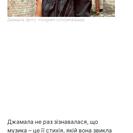
Джамала (фото: instagram.com/jamalajaaa)
Джамала не раз зізнавалася, що
музика – це її стихія, якій вона звикла