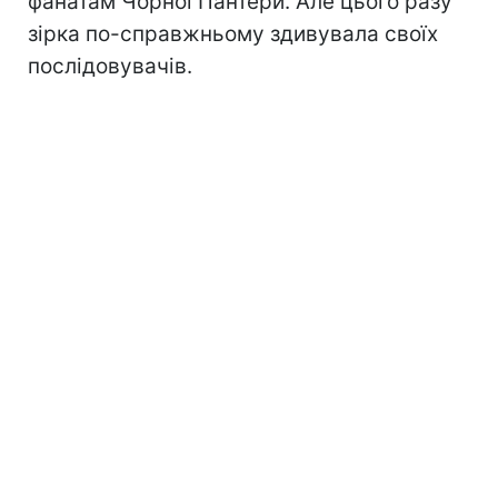
фанатам Чорної Пантери. Але цього разу
зірка по-справжньому здивувала своїх
послідовувачів.