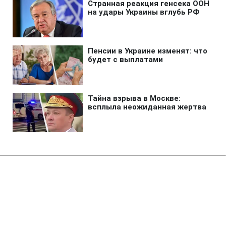
Главная
»
Новости
»
Коронавирус
У КМДА повідомили, як
контролюватимуть людей на
самоізоляції