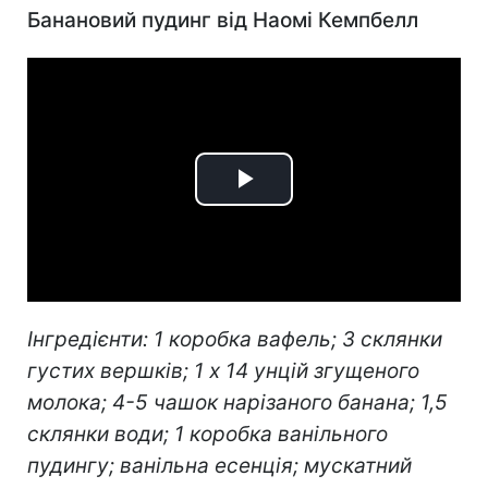
Банановий пудинг від Наомі Кемпбелл
Play
Video
Інгредієнти: 1 коробка вафель; 3 склянки
густих вершків; 1 х 14 унцій згущеного
молока; 4-5 чашок нарізаного банана; 1,5
склянки води; 1 коробка ванільного
пудингу; ванільна есенція; мускатний