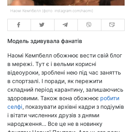
Наомі Кемпбелл (фото: instagram.com/naomi)
Модель здивувала фанатів
Наомі Кемпбелл обожнює вести свій блог
в мережі. Тут є і вельми корисні
відеоуроки, зроблені нею під час занятть
в спортзалі. І поради, як пережити
складний період карантину, залишаючись
здоровими. Також вона обожнює
робити
селфі
, показувати архівні кадри з подіумів
і вітати численних друзів з днями
народження... Все це не в новинку