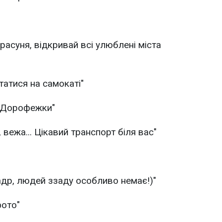
Красуня, відкривай всі улюблені міста
ататися на самокаті"
д Дорофежки"
, вежа... Цікавий транспорт біля вас"
адр, людей ззаду особливо немає!)"
фото"