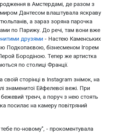
ародження в Амстердамі, де разом з
имиром Дантесом влаштувала яскраву
х тюльпанів, а зараз зоряна парочка
ми по Парижу. До речі, там вони вже
менитими друзями
- Настею Каменських
ією Подкопаєвою, бізнесменом Ігорем
Лерой Бородіною. Тепер же артистка
ються по столиці Франції.
своїй сторінці в Instagram знімок, на
лі знаменитої Ейфелевої вежі. При
 бежевий тренч, а поруч з нею стоять
ка посилає на камеру повітряний
аю тебе по-новому", - прокоментувала