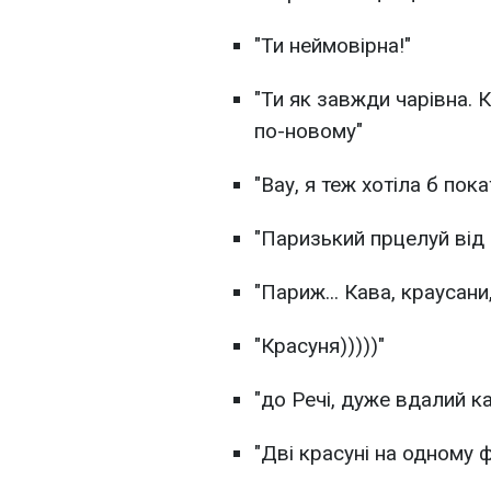
"Ти неймовірна!"
"Ти як завжди чарівна. 
по-новому"
"Вау, я теж хотіла б пок
"Паризький прцелуй ві
"Париж... Кава, краусани
"Красуня)))))"
"до Речі, дуже вдалий к
"Дві красуні на одному 