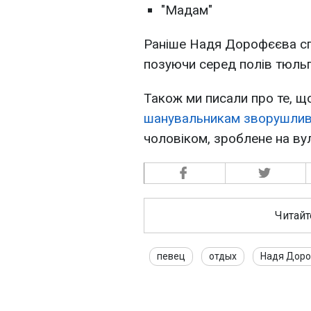
"Мадам"
Раніше Надя Дорофєєва с
позуючи серед полів тюльп
Також ми писали про те,
шанувальникам зворушлив
чоловіком, зроблене на ву
Читайт
певец
отдых
Надя Дор