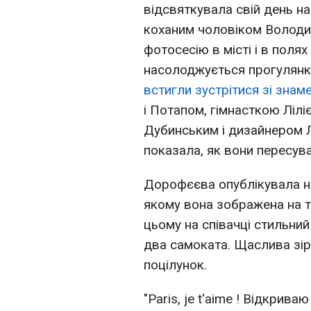
відсвяткувала свій день н
коханим чоловіком Волод
фотосесію в місті і в поля
насолоджується прогулянка
встигли зустрітися зі зна
і Потапом, гімнасткою Ліл
Дубинським і дизайнером 
показала, як вони пересува
Дорофєєва опублікувала на 
якому вона зображена на т
цьому на співачці стильний
два самоката. Щаслива зір
поцілунок.
"Paris, je t'aime ! Відкрив