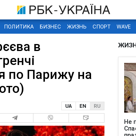
ПОЛИТИКА
БИЗНЕС
ЖИЗНЬ
СПОРТ
WAVE
єєва в
ЖИЗ
тренчі
я по Парижу на
ото)
UA
EN
RU
Не 
Спа
пра