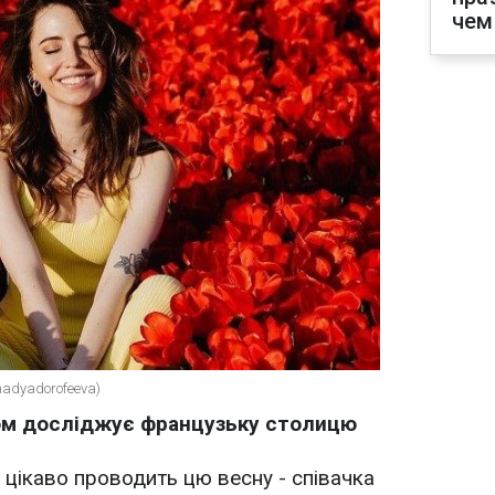
чем
adyadorofeeva)
ком досліджує французьку столицю
цікаво проводить цю весну - співачка