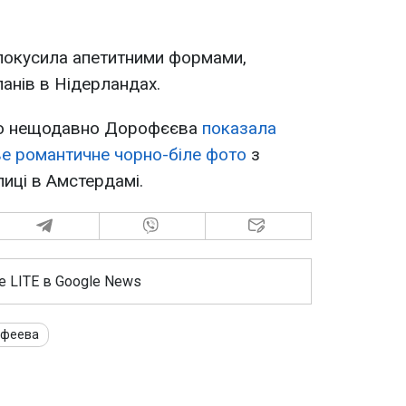
покусила апетитними формами,
анів в Нідерландах.
 що нещодавно Дорофєєва
показала
е романтичне чорно-біле фото
з
лиці в Амстердамі.
е LITE в Google News
офеева