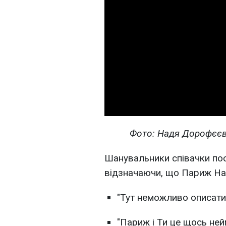
Фото: Надя Дорофєєва
Шанувальники співачки пос
відзначаючи, що Париж На
"Тут неможливо описати 
"Париж і Ти це щось ней