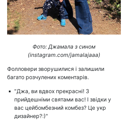
Фото: Джамала з сином
(instagram.com/jamalajaaa)
Фолловери зворушилися і залишили
багато розчулених коментарів.
"Джа, ви вдвох прекрасні! З
прийдешніми святами вас! І звідки у
вас цейбомбезний комбез? Це укр
дизайнер?:)"