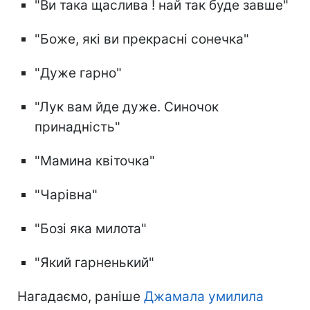
"Ви така щаслива ! най так буде завше"
"Боже, які ви прекрасні сонечка"
"Дуже гарно"
"Лук вам йде дуже. Синочок
принадність"
"Мамина квіточка"
"Чарівна"
"Бозі яка милота"
"Який гарненький"
Нагадаємо, раніше
Джамала умилила