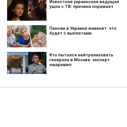
Главная
»
Новости
»
Политика
Путін назвав головну тему
можливих переговорів з
Зеленським