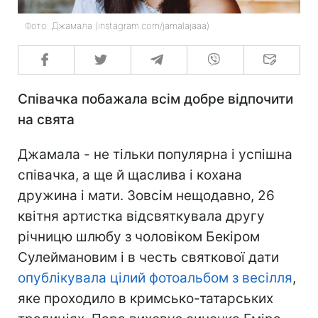
Фото: Джамала (instagram.com/jamalajaaa)
Співачка побажала всім добре відпочити
на свята
Джамала - не тільки популярна і успішна
співачка, а ще й щаслива і кохана
дружина і мати. Зовсім нещодавно, 26
квітня артистка відсвяткувала другу
річницю шлюбу з чоловіком Бекіром
Сулеймановим і в честь святкової дати
опублікувала цілий фотоальбом з весілля
,
яке проходило в кримсько-татарських