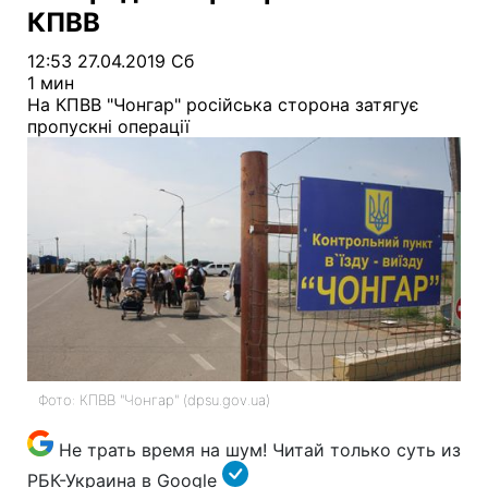
КПВВ
12:53 27.04.2019 Сб
1 мин
На КПВВ "Чонгар" російська сторона затягує
пропускні операції
Фото: КПВВ "Чонгар" (dpsu.gov.ua)
Не трать время на шум! Читай только суть из
РБК-Украина в Google