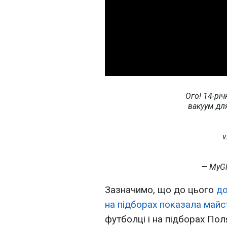
Ого! 14-рі
вакуум дл
v
— MyG
Зазначимо, що до цього
до
на підборах показала майс
футболці і на підборах П