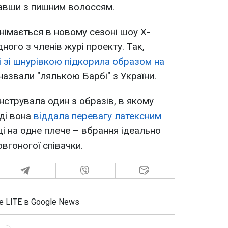
гравши з пишним волоссям.
імається в новому сезоні шоу Х-
ного з членів журі проекту. Так,
і зі шнурівкою підкорила образом на
 назвали "лялькою Барбі" з України.
струвала один з образів, в якому
оді вона
віддала перевагу латексним
ці на одне плече – вбрання ідеально
вгоногої співачки.
е LITE в Google News