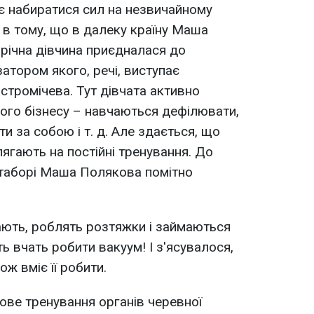
 набиратися сил на незвичайному
а в тому, що в далеку країну Маша
-річна дівчина приєдналася до
атором якого, речі, виступає
стромічева. Тут дівчата активно
го бізнесу – навчаються дефілювати,
и за собою і т. д. Але здається, що
ягають на постійні тренування. До
в таборі Маша Полякова помітно
вають, роблять розтяжки і займаються
іть вчать робити вакуум! І з'ясувалося,
 вміє її робити.
кове тренування органів черевної