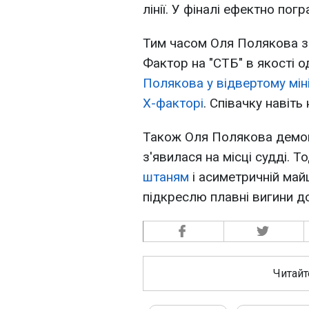
лінії. У фіналі ефектно по
Тим часом Оля Полякова зн
Фактор на "СТБ" в якості од
Полякова у відвертому мін
Х-факторі
. Співачку навіть
Також Оля Полякова демон
з'явилася на місці судді. Т
штаням
і асиметричній май
підкреслю плавні вигини до
Читайт