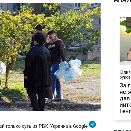
Юлия
руков
За 
не 
дав
инт
Ген
ай только суть из
РБК-Украина в Google