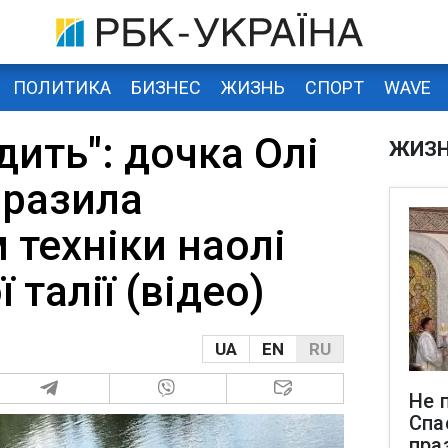
ПОЛИТИКА
БИЗНЕС
ЖИЗНЬ
СПОРТ
WAVE
дить": дочка Олі
ЖИЗ
вразила
 техніки наолі
 талії (відео)
UA
EN
RU
Не 
Спа
пра