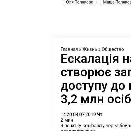
Оля Полякова
Маша Поляко
Главная
»
Жизнь
»
Общество
Ескалація н
створює за
доступу до 
3,2 млн осіб
14:20 04.07.2019 Чт
2 мин
З початку конфлікту через бойов