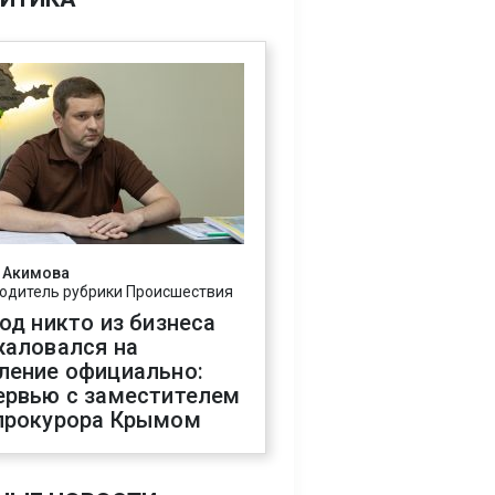
 Акимова
одитель рубрики Происшествия
год никто из бизнеса
жаловался на
ление официально:
ервью с заместителем
прокурора Крымом