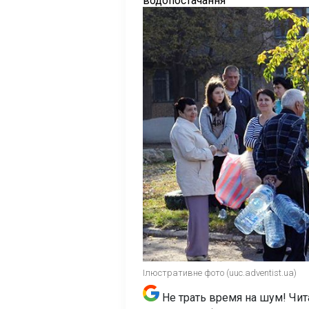
водопостачання
Ілюстративне фото (uuc.adventist.ua)
Не трать время на шум! Чит