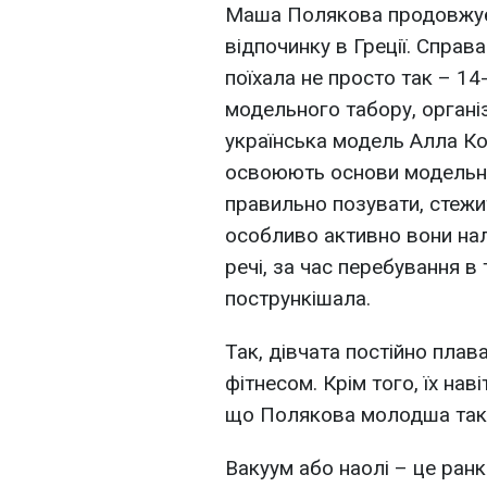
Маша Полякова продовжує
відпочинку в Греції. Справ
поїхала не просто так – 14
модельного табору, організ
українська модель Алла Ко
освоюють основи модельно
правильно позувати, стежит
особливо активно вони нал
речі, за час перебування 
пострункішала.
Так, дівчата постійно пла
фітнесом. Крім того, їх нав
що Полякова молодша також
Вакуум або наолі – це ран