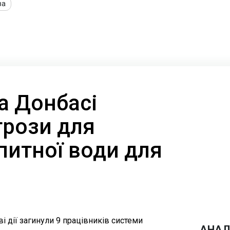
ва
а Донбасі
грози для
питної води для
і дії загинули 9 працівників системи
АНАЛ