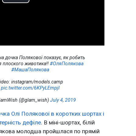
Play
Video
чна дочка Полякової показує, як робить
я плоского животика!!
#ОляПолякова
#МашаПолякова
ideo: instagram/models.camp
pic.twitter.com/6KPyLEmpjI
lamWish (@glam_wish)
July 4, 2019
чка Олі Полякової в коротких шортах і
терність дефіле
. В міні-шортах, білій
олякова молодша пройшлася по прямій