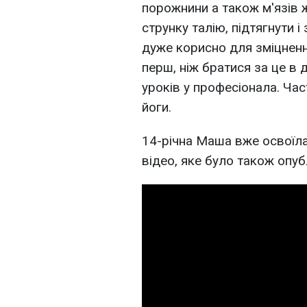
порожнини а також м'язів 
струнку талію, підтягнути і
дуже корисно для зміцнення
перш, ніж братися за це в 
уроків у професіонала. Час
йоги.
14-річна Маша вже освоїла
відео, яке було також опуб