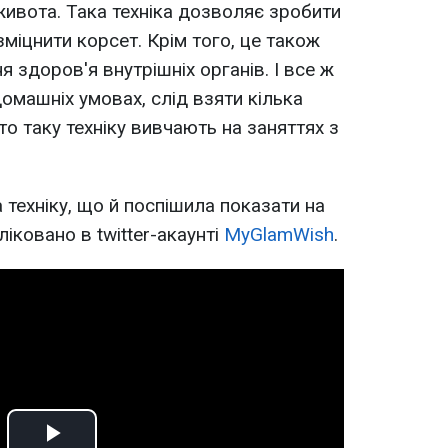
живота. Така техніка дозволяє зробити
 зміцнити корсет. Крім того, це також
 здоров'я внутрішніх органів. І все ж
домашніх умовах, слід взяти кілька
то таку техніку вивчають на заняттях з
 техніку, що й поспішила показати на
ліковано в twitter-акаунті
MyGlamWish
.