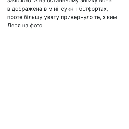
зачіскою. А на останньому знімку вона
відображена в міні-сукні і ботфортах,
проте більшу увагу привернуло те, з ким
Леся на фото.