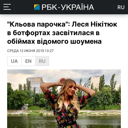
RU
"Кльова парочка": Леся Нікітюк
в ботфортах засвітилася в
обіймах відомого шоумена
СРЕДА 12 ИЮНЯ 2019 13:27
UA
EN
RU