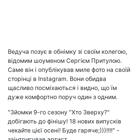
Ведуча позує в обнімку зі своїм колегою,
відомим шоуменом Сергієм Притулою.
Саме він і опублікував миле фото на своїй
сторінці в Instagram. Вони обидва
щасливо посміхаються і видно, що їм
дуже комфортно поруч один з одним.
"Зйомки 9-го сезону "Хто Зверху?"
добігають до фінішу! 18 нових випусків
чекайте цієї осені! Буде гаряче;)))!!!!" -
заінтригував артист.