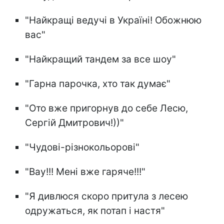
"Найкращі ведучі в Україні! Обожнюю
вас"
"Найкращий тандем за все шоу"
"Гарна парочка, хто так думає"
"Ото вже пригорнув до себе Лесю,
Сергій Дмитрович!))"
"Чудові-різнокольорові"
"Вау!!! Мені вже гаряче!!!"
"Я дивлюся скоро притула з лесею
одружаться, як потап і настя"