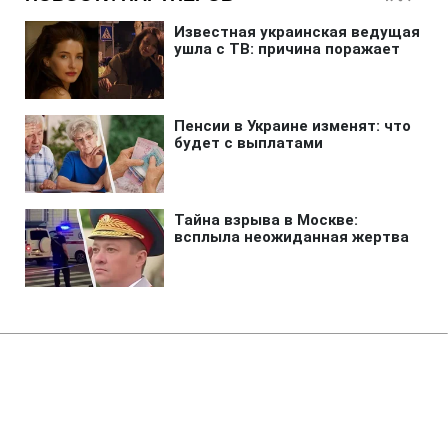
Главная
»
Новости
»
Транспорт
У США та Австралії запустять
повітряне таксі