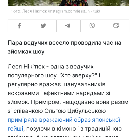
Фото: Леся Нікітюк (instagram.com/lesia_nikituk)
Пара ведучих весело проводила час на
зйомках шоу
Леся Нікітюк - одна з ведучих
популярного шоу "Хто зверху?" і
регулярно вражає шанувальників
яскравими і ефектними нарядами зі
зйомок. Приміром, нещодавно вона разом
зі співачкою Ольгою Цибульською
приміряла вражаючий образ японської
гейші
, позуючи в кімоно і з традиційною