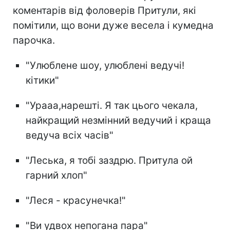
коментарів від фоловерів Притули, які
помітили, що вони дуже весела і кумедна
парочка.
"Улюблене шоу, улюблені ведучі!
кітики"
"Урааа,нарешті. Я так цього чекала,
найкращий незмінний ведучий і краща
ведуча всіх часів"
"Леська, я тобі заздрю. Притула ой
гарний хлоп"
"Леся - красунечка!"
"Ви удвох непогана пара"