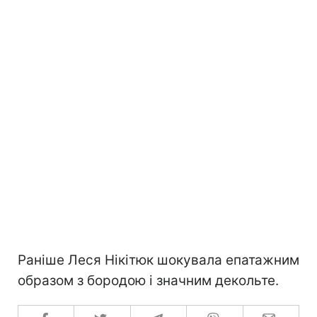
Раніше Леся Нікітюк шокувала епатажним
образом з бородою і значним декольте.