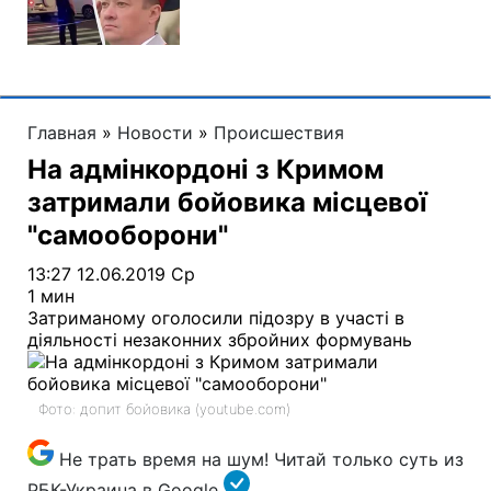
Главная
»
Новости
»
Происшествия
На адмінкордоні з Кримом
затримали бойовика місцевої
"самооборони"
13:27 12.06.2019 Ср
1 мин
Затриманому оголосили підозру в участі в
діяльності незаконних збройних формувань
Фото: допит бойовика (youtube.com)
Не трать время на шум! Читай только суть из
РБК-Украина в Google