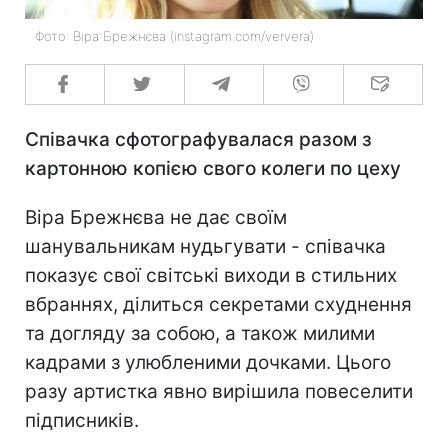
Фото: Віра Брежнєва (instagram.com/ververa)
Співачка сфотографувалася разом з
картонною копією свого колеги по цеху
Віра Брежнєва не дає своїм
шанувальникам нудьгувати - співачка
показує свої світські виходи в стильних
вбраннях, ділиться секретами схуднення
та догляду за собою, а також милими
кадрами з улюбленими дочками. Цього
разу артистка явно вирішила повеселити
підписників.