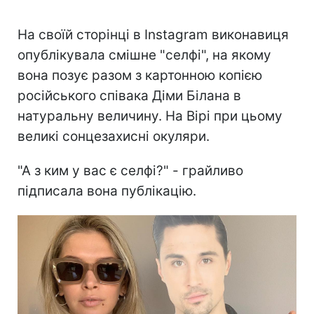
На своїй сторінці в Instagram виконавиця
опублікувала смішне "селфі", на якому
вона позує разом з картонною копією
російського співака Діми Білана в
натуральну величину. На Вірі при цьому
великі сонцезахисні окуляри.
"А з ким у вас є селфі?" - грайливо
підписала вона публікацію.