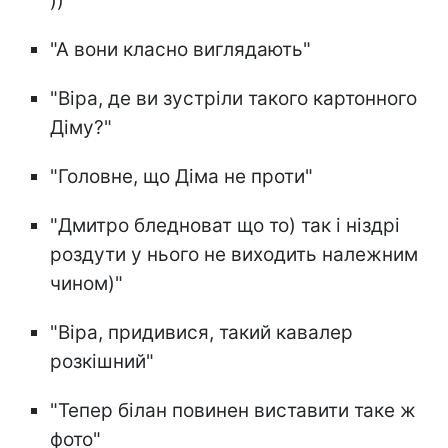
))"
"А вони класно виглядають"
"Віра, де ви зустріли такого картонного
Діму?"
"Головне, що Діма не проти"
"Дмитро бледноват що то) так і ніздрі
роздути у нього не виходить належним
чином)"
"Віра, придивися, такий кавалер
розкішний"
"Тепер білан повинен виставити таке ж
фото"