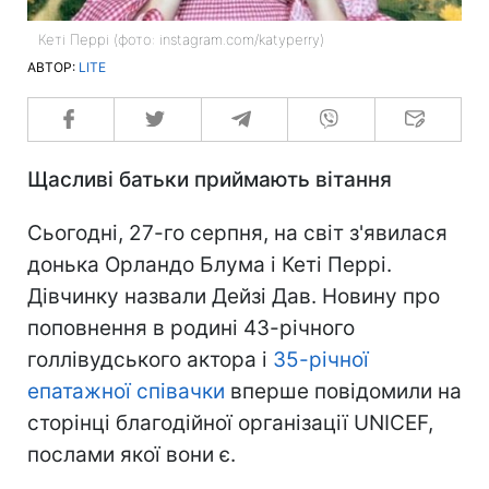
Кеті Перрі (фото: instagram.com/katyperry)
АВТОР:
LITE
Щасливі батьки приймають вітання
Сьогодні, 27-го серпня, на світ з'явилася
донька Орландо Блума і Кеті Перрі.
Дівчинку назвали Дейзі Дав. Новину про
поповнення в родині 43-річного
голлівудського актора і
35-річної
епатажної співачки
вперше повідомили на
сторінці благодійної організації UNICEF,
послами якої вони є.