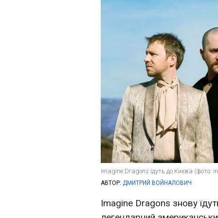
Imagine Dragons їдуть до Києва (фото: 
АВТОР:
ДМИТРИЙ ВОЙНАЛОВИЧ
Imagine Dragons знову їдут
легендарний американськи