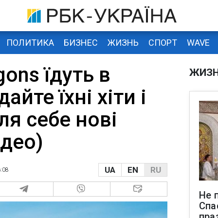
ПОЛИТИКА
БИЗНЕС
ЖИЗНЬ
СПОРТ
WAVE
gons їдуть в
ЖИЗ
дайте їхні хіти і
ля себе нові
ідео)
UA
EN
RU
:08
Не 
Спа
пра