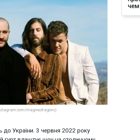
чем
instagram.com/imaginedragons)
ь до України. 3 червня 2022 року
й гурт влаштує шоу на столичному