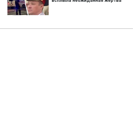
Главная
»
Бизнес
»
Финансы
Міжбанк відкрився зниженням
курсу долара
10:40 16.12.2019 Пн
2 мин
Долар впав нижче рівня 23,50 гривень