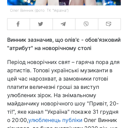
Олег Винник (фото: ТК "Україна")
Винник зазначив, що олів'є - обов'язковий
"атрибут" на новорічному столі
Період новорічних свят – гаряча пора для
артистів. Топові українські музиканти в
цей час нарозхват, а замовники готові
платити величезні гроші за виступ
улюблених зірок. На знімальному
майданчику новорічного шоу "Привіт, 20-
ті!", яке канал "Україна" покаже 31 грудня
о 20:00,
улюбленець публіки
Олег Винник