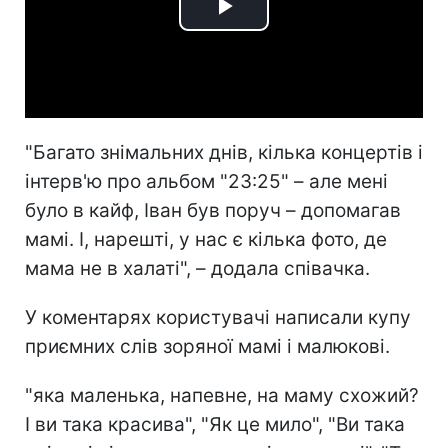
Play
Video
"Багато знімальних днів, кілька концертів і
інтерв'ю про альбом "23:25" – але мені
було в кайф, Іван був поруч – допомагав
мамі. І, нарешті, у нас є кілька фото, де
мама не в халаті", – додала співачка.
У коментарях користувачі написали купу
приємних слів зоряної мамі і малюкові.
"яка маленька, напевне, на маму схожий?
І ви така красива", "Як це мило", "Ви така