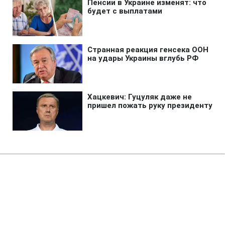
Главная
»
Жизнь
»
Общество
Кількість постраждалих в ході
протестів у Франції зросла до
100