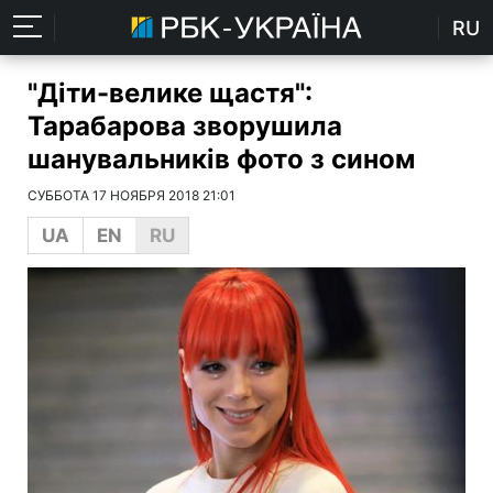
RU
"Діти-велике щастя":
Тарабарова зворушила
шанувальників фото з сином
СУББОТА 17 НОЯБРЯ 2018 21:01
UA
EN
RU