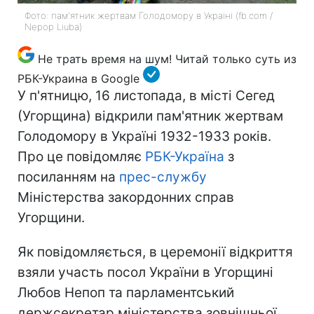
Фото: пам'ятник жертвам Голодомору в Україні (fb.com /
Nepop Liuba)
Не трать время на шум! Читай только суть из
РБК-Украина в Google
У п'ятницю, 16 листопада, в місті Сегед
(Угорщина) відкрили пам'ятник жертвам
Голодомору в Україні 1932-1933 років.
Про це повідомляє
РБК-Україна
з
посиланням на
прес-службу
Міністерства закордонних справ
Угорщини.
Як повідомляється, в церемонії відкриття
взяли участь посол України в Угорщині
Любов Непоп та парламентський
держсекретар міністерства зовнішньої