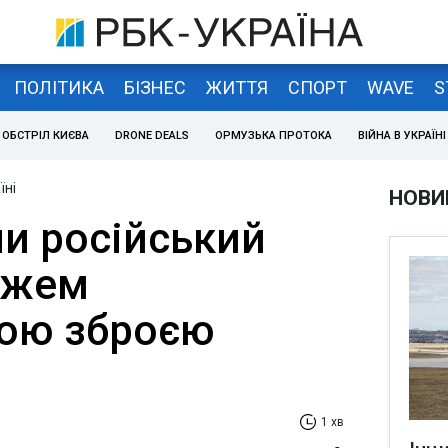
ПОЛІТИКА
БІЗНЕС
ЖИТТЯ
СПОРТ
WAVE
S
ОБСТРІЛ КИЄВА
DRONE DEALS
ОРМУЗЬКА ПРОТОКА
ВІЙНА В УКРАЇНІ
їні
НОВИ
и російський
пажем
ою зброєю
1 хв