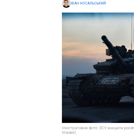
ІВАН НОСАЛЬСЬКИЙ
Ілюстративне фото: ЗСУ знищили російс
Images)