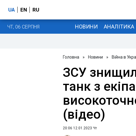
UA
EN
RU
НОВИНИ
АНАЛІТИКА
ЧТ, 06 СЕРПНЯ
Головна
»
Новини
»
Війна в Укра
ЗСУ знищил
танк з екі
високоточн
(відео)
20:06 12.01.2023 Чт