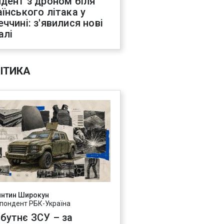
идент з дроном біля
аїнського літака у
еччині: з'явилися нові
алі
ІТИКА
янтин Широкун
пондент РБК-Україна
бутнє ЗСУ – за