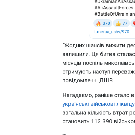
"Жодних шансів вижити дес
залишили. Ця битва сталас
місяців поспіль миколаївсь
стримують наступ переважа
повідомленні ДШВ.
Нагадаємо, раніше стало ві
українські військові лікві
загальна кількість втрат р
становить 113 390 військо