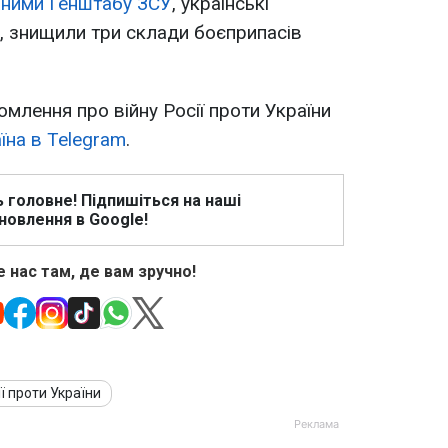
аними Генштабу ЗСУ
, українські
ня, знищили три склади боєприпасів
омлення про війну Росії проти України
їна в Telegram
.
ь головне! Підпишіться на наші
новлення в Google!
 нас там, де вам зручно!
ії проти України