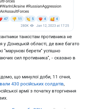
антники танкістам противника не
я у Донецькій області, де вже багато
кі "марунові берети" успішно
ючих сил противника", - сказано в
домо, що минулої доби, 11 січня,
дували 430 російських солдатів
,
осійської армії з початку вторгнення
вих.