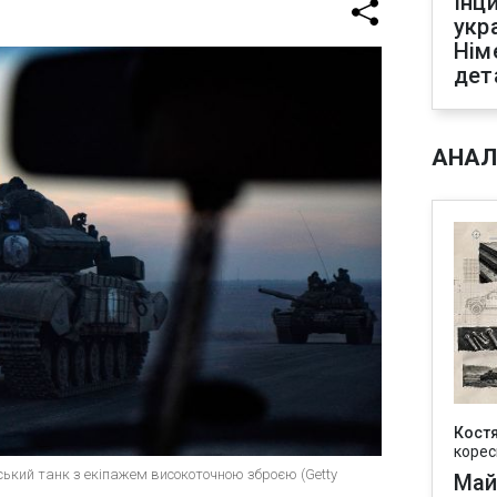
Інц
укр
Нім
дет
АНАЛ
Кост
корес
ький танк з екіпажем високоточною зброєю (Getty
Май