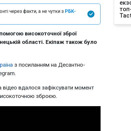
екз
топ
нті через факти, а не чутки з
РБК-
Tact
допомогою високоточної зброї
нецькій області. Екіпаж також було
раїна
з посиланням на Десантно-
egram.
на відео вдалося зафіксувати момент
високоточною зброєю.