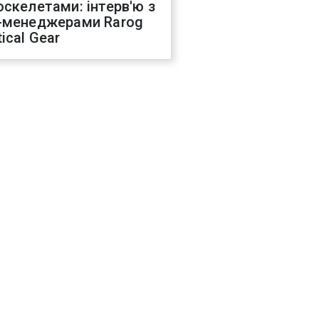
оскелетами: інтерв'ю з
-менеджерами Rarog
ical Gear