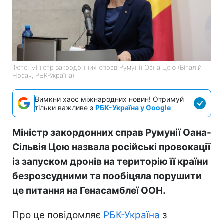
Фото: міністр закордонних справ Румунії Оана Цою (Віталій
Носач, РБК-Україна)
Вимкни хаос міжнародних новин! Отримуй
тільки важливе з
РБК-Україна у Google
Міністр закордонних справ Румунії Оана-
Сільвія Цою назвала російські провокації
із запуском дронів на територію її країни
безрозсудними та пообіцяла порушити
це питання на Генасамблеї ООН.
Про це повідомляє
РБК-Україна
з