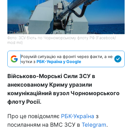
Фото: ЗСУ б'ють по Чорноморському флоту РФ (Facebook/
mod mil)
Розумій ситуацію на фронті через факти, а не
чутки з
РБК-Україна у Google
Військово-Морські Сили ЗСУ в
анексованому Криму уразили
комунікаційний вузол Чорноморського
флоту Росії.
Про це повідомляє
РБК-Україна
з
посиланням на ВМС ЗСУ в
Telegram
.