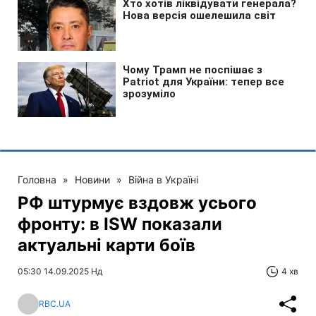
Головна
»
Новини
»
Війна в Україні
РФ штурмує вздовж усього
фронту: в ISW показали
актуальні карти боїв
05:30 14.09.2025 Нд
4 хв
RBC.UA