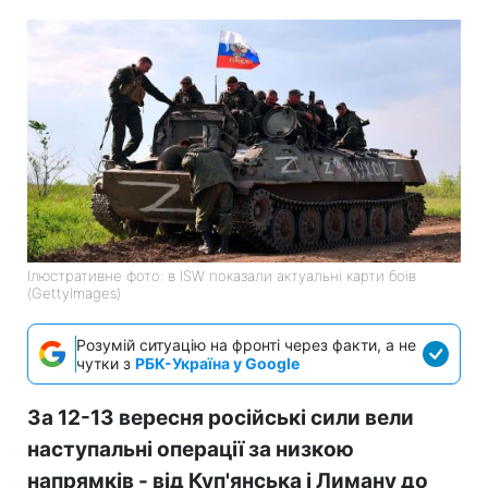
Ілюстративне фото: в ISW показали актуальні карти боїв
(GettyImages)
Розумій ситуацію на фронті через факти, а не
чутки з
РБК-Україна у Google
За 12-13 вересня російські сили вели
наступальні операції за низкою
напрямків - від Куп'янська і Лиману до