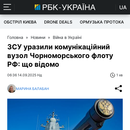
UA
ОБСТРІЛ КИЄВА
DRONE DEALS
ОРМУЗЬКА ПРОТОКА
Головна
»
Новини
»
Війна в Україні
ЗСУ уразили комунікаційний
вузол Чорноморського флоту
РФ: що відомо
06:36 14.09.2025 Нд
1 хв
МАРИНА БАЛАБАН