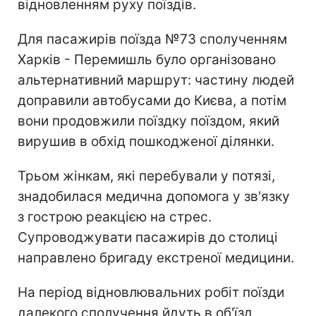
відновленням руху поїздів.
Для пасажирів поїзда №73 сполученням
Харків - Перемишль було організовано
альтернативний маршрут: частину людей
доправили автобусами до Києва, а потім
вони продовжили поїздку поїздом, який
вирушив в обхід пошкодженої ділянки.
Трьом жінкам, які перебували у потязі,
знадобилася медична допомога у зв'язку
з гострою реакцією на стрес.
Супроводжувати пасажирів до столиці
направлено бригаду екстреної медицини.
На період відновлювальних робіт поїзди
далекого сполучення йдуть в об'їзд