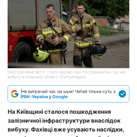
Ілюстративне фото: стало відомо про постраждалих під час
вибуху в Київській області (GettyImages)
Не витрачай час на шум! Читай тільки суть з
РБК-Україна у Google
На Київщині сталося пошкодження
залізничної інфраструктури внаслідок
вибуху. Фахівці вже усувають наслідки,