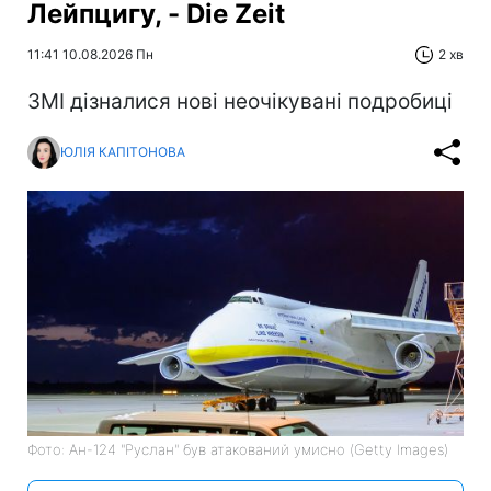
Лейпцигу, - Die Zeit
11:41 10.08.2026 Пн
2 хв
ЗМІ дізналися нові неочікувані подробиці
ЮЛІЯ КАПІТОНОВА
Фото: Ан-124 "Руслан" був атакований умисно (Getty Images)