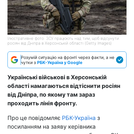
Ілюстративне фото: ЗСУ працюють над тим, щоб відсунути
росіян від Дніпра в Херсонській області (Getty Images)
Розумій ситуацію на фронті через факти, а не
чутки з
РБК-Україна у Google
Українські військові в Херсонській
області намагаються відтіснити росіян
від Дніпра, по якому там зараз
проходить лінія фронту.
Про це повідомляє
РБК-Україна
з
посиланням на заяву керівника