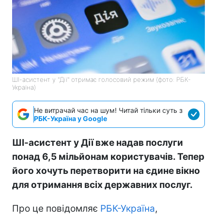
ШІ-асистент у "Дії" отримає голосовий режим (фото: РБК-
Україна)
Не витрачай час на шум! Читай тільки суть з
РБК-Україна у Google
ШІ-асистент у Дії вже надав послуги
понад 6,5 мільйонам користувачів. Тепер
його хочуть перетворити на єдине вікно
для отримання всіх державних послуг.
Про це повідомляє
РБК-Україна
,