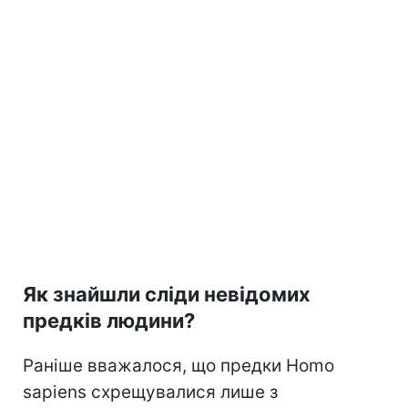
Як знайшли сліди невідомих
предків людини?
Раніше вважалося, що предки Homo
sapiens схрещувалися лише з