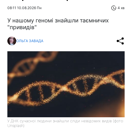
08:11 10.08.2026 Пн
4 хв
У нашому геномі знайшли таємничих
"привидів"
ОЛЬГА ЗАВАДА
У ДНК сучасної людини знайшли сліди невідомих видів (фото:
Unsplash)