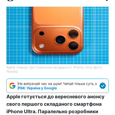
Apple планує три покоління складаного iPhone Ultra (фото:
Pexels)
Не витрачай час на шум! Читай тільки суть з
РБК-Україна у Google
Apple готується до вересневого анонсу
свого першого складаного смартфона
iPhone Ultra. Паралельно розробники