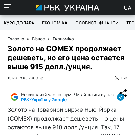
UA
КУРС ДОЛАРА
ЕКОНОМІКА
ОСОБИСТІ ФІНАНСИ
TEC
Головна
»
Бізнес
»
Економіка
Золото на COMEX продолжает
дешеветь, но его цена остается
выше 915 долл./унция.
10:20 18.03.2009 Ср
1 хв
Не витрачай час на шум! Читай тільки суть з
РБК-Україна у Google
Золото на Товарной бирже Нью-Йорка
(COMEX) продолжает дешеветь, но цены
остаются выше 910 долл./унция. Так, 17