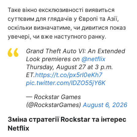
Таке вікно ексклюзивності виявиться
суттєвим для глядачів у Європі та Азії,
оскільки визначатиме, чи дивитися показ
увечері, чи вже наступного ранку.
Grand Theft Auto VI: An Extended
Look premieres on
@netflix
Thursday, August 27 at 3 p.m.
ET.
https://t.co/px5rI0eKh7
pic.twitter.com/IDZO55jY6K
— Rockstar Games
(@RockstarGames)
August 6, 2026
Зміна стратегії Rockstar та інтерес
Netflix