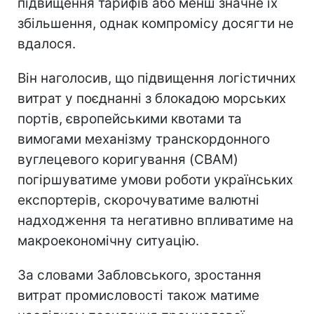
підвищення тарифів або менш значне їх
збільшення, однак компромісу досягти не
вдалося.
Він наголосив, що підвищення логістичних
витрат у поєднанні з блокадою морських
портів, європейськими квотами та
вимогами механізму транскордонного
вуглецевого коригування (CBAM)
погіршуватиме умови роботи українських
експортерів, скорочуватиме валютні
надходження та негативно впливатиме на
макроекономічну ситуацію.
За словами Забловського, зростання
витрат промисловості також матиме