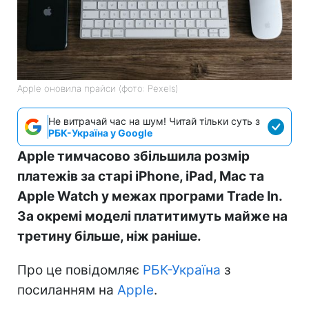
Apple оновила прайси (фото: Pexels)
Не витрачай час на шум! Читай тільки суть з
РБК-Україна у Google
Apple тимчасово збільшила розмір
платежів за старі iPhone, iPad, Mac та
Apple Watch у межах програми Trade In.
За окремі моделі платитимуть майже на
третину більше, ніж раніше.
Про це повідомляє
РБК-Україна
з
посиланням на
Apple
.