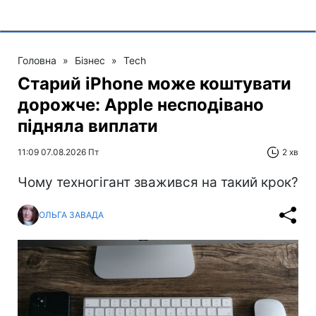
Головна
»
Бізнес
»
Tech
Старий iPhone може коштувати
дорожче: Apple несподівано
підняла виплати
11:09 07.08.2026 Пт
2 хв
Чому техногігант зважився на такий крок?
ОЛЬГА ЗАВАДА