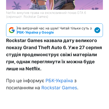
Netflix викупив права на ексклюзивний показ GTA 6
(скриншот: Rockstar Games)
Не витрачай час на шум! Читай тільки суть з
РБК-Україна у Google
Rockstar Games назвала дату великого
показу Grand Theft Auto 6. Уже 27 серпня
студія продемонструє свіжі матеріали
гри, однак переглянути їх можна буде
лише на Netflix.
Про це інформує
РБК-Україна
з
посиланням на
Rockstar Games
.