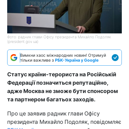
Фото: радник глави Офісу президента Михайло Подоляк
(president.gov.ua)
Вимкни хаос міжнародних новин! Отримуй
тільки важливе з
РБК-Україна у Google
Статус країни-терориста на Російській
Федерації позначиться репутаційно,
адже Москва не зможе бути спонсором
та партнером багатьох заходів.
Про це заявив радник глави Офісу
президента Михайло Подоляк, повідомляє