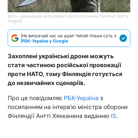
Фото: український військовий з безпілотником "Лелека" (Getty
Images)
Не витрачай час на шум! Читай тільки суть з
РБК-Україна у Google
Захоплені українські дрони можуть
стати частиною російської провокації
проти НАТО, тому Фінляндія готується
до незвичайних сценаріїв.
Про це повідомляє
РБК-Україна
з
посиланням на інтерв'ю міністра оборони
Фінляндії Антті Хякканена виданню
IS
.