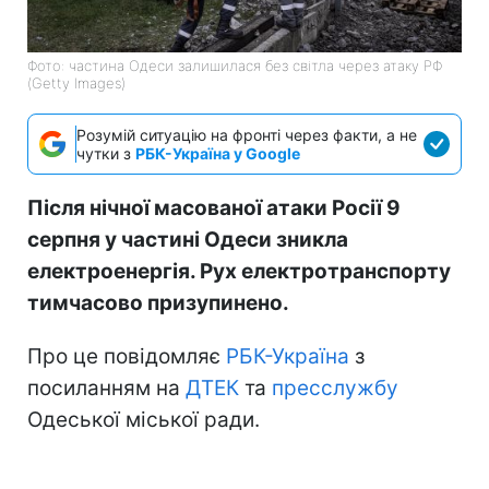
Фото: частина Одеси залишилася без світла через атаку РФ
(Getty Images)
Розумій ситуацію на фронті через факти, а не
чутки з
РБК-Україна у Google
Після нічної масованої атаки Росії 9
серпня у частині Одеси зникла
електроенергія. Рух електротранспорту
тимчасово призупинено.
Про це повідомляє
РБК-Україна
з
посиланням на
ДТЕК
та
пресслужбу
Одеської міської ради.