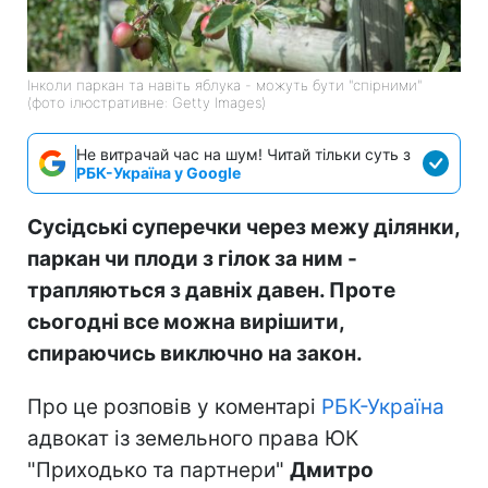
Інколи паркан та навіть яблука - можуть бути "спірними"
(фото ілюстративне: Getty Images)
Не витрачай час на шум! Читай тільки суть з
РБК-Україна у Google
Сусідські суперечки через межу ділянки,
паркан чи плоди з гілок за ним -
трапляються з давніх давен. Проте
сьогодні все можна вирішити,
спираючись виключно на закон.
Про це розповів у коментарі
РБК-Україна
адвокат із земельного права ЮК
"Приходько та партнери"
Дмитро