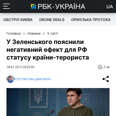
UA
ОБСТРІЛ КИЄВА
DRONE DEALS
ОРМУЗЬКА ПРОТОКА
Головна
»
Новини
»
У світі
У Зеленського пояснили
негативний ефект для РФ
статусу країни-терориста
19:57 22.11.2022 Вт
2 хв
КОСТЯНТИН ШИРОКУН