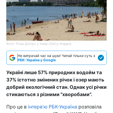
Фото: Річка Дніпро у Києві (Getty Images)
Не витрачай час на шум! Читай тільки суть з
РБК-Україна у Google
Україні лише 57% природних водойм та
37% істотно змінених річок і озер мають
добрий екологічний стан. Однак усі річки
стикаються з різними "хворобами".
Про це в
інтерв’ю РБК-Україна
розповіла