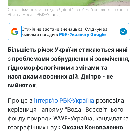
Останніми роками вода в Дніпрі "цвіте" майже все літо (фото:
Віталій Носач, РБК-Україна)
Стихія не застане зненацька! Слідкуй за
змінами погоди з
РБК-Україна у Google
Більшість річок України стикаються нині
з проблемами забруднення й засмічення,
гідроморфологічними змінами та
наслідками воєнних дій. Дніпро - не
вийняток.
Про це в
інтерв'ю РБК-Україна
розповіла
керівниця напряму "Вода" Всесвітнього
фонду природи WWF-Україна, кандидатка
географічних наук
Оксана Коноваленко
.