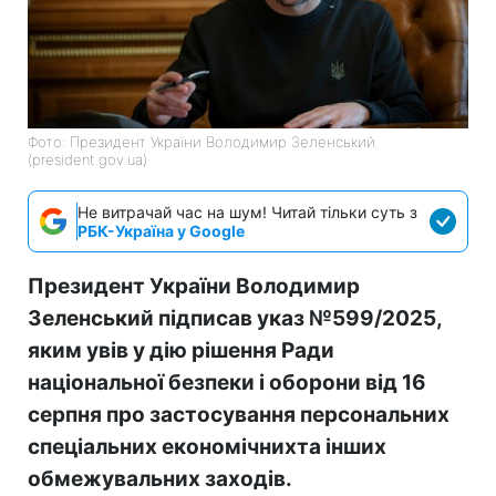
Фото: Президент України Володимир Зеленський
(president.gov.ua)
Не витрачай час на шум! Читай тільки суть з
РБК-Україна у Google
Президент України Володимир
Зеленський підписав указ №599/2025,
яким увів у дію рішення Ради
національної безпеки і оборони від 16
серпня про застосування персональних
спеціальних економічнихта інших
обмежувальних заходів.