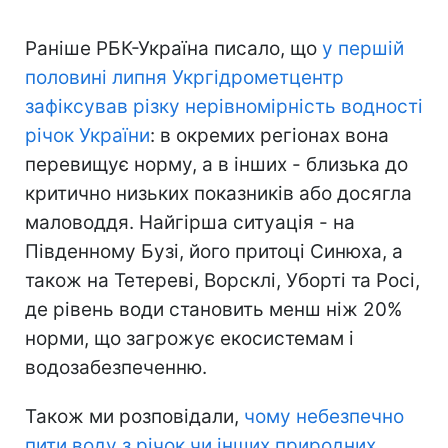
Раніше РБК-Україна писало, що
у першій
половині липня Укргідрометцентр
зафіксував різку нерівномірність водності
річок України
: в окремих регіонах вона
перевищує норму, а в інших - близька до
критично низьких показників або досягла
маловоддя. Найгірша ситуація - на
Південному Бузі, його притоці Синюха, а
також на Тетереві, Ворсклі, Уборті та Росі,
де рівень води становить менш ніж 20%
норми, що загрожує екосистемам і
водозабезпеченню.
Також ми розповідали,
чому небезпечно
пити воду з річок чи інших природних