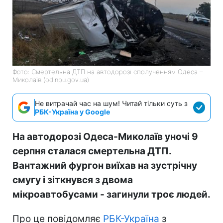
Фото: Смертельна ДТП на автодорозі сполученням Одеса –
Миколаїв (od.npu.gov.ua)
Не витрачай час на шум! Читай тільки суть з
РБК-Україна у Google
На автодорозі Одеса-Миколаїв уночі 9
серпня сталася смертельна ДТП.
Вантажний фургон виїхав на зустрічну
смугу і зіткнувся з двома
мікроавтобусами - загинули троє людей.
Про це повідомляє
РБК-Україна
з