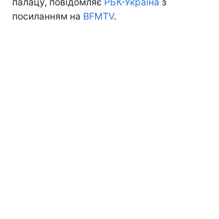
палацу, повідомляє
РБК-Україна
з
посиланням на
BFMTV
.