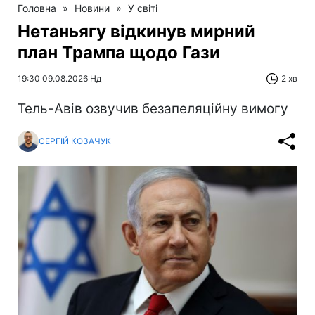
Головна
»
Новини
»
У світі
Нетаньягу відкинув мирний
план Трампа щодо Гази
19:30 09.08.2026 Нд
2 хв
Тель-Авів озвучив безапеляційну вимогу
СЕРГІЙ КОЗАЧУК