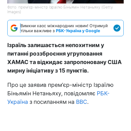
Фото: прем'єр-міністр Ізраїлю Біньямін Нетаньяху (Getty
Images)
Вимкни хаос міжнародних новин! Отримуй
тільки важливе з
РБК-Україна у Google
Ізраїль залишається непохитним у
питанні роззброєння угруповання
ХАМАС та відкидає запропоновану США
мирну ініціативу з 15 пунктів.
Про це заявив прем'єр-міністр Ізраїлю
Біньямін Нетаньяху, повідомляє
РБК-
Україна
з посиланням на
BBC
.