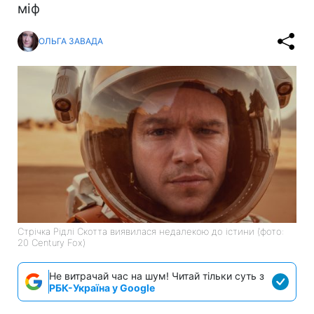
міф
ОЛЬГА ЗАВАДА
Стрічка Рідлі Скотта виявилася недалекою до істини (фото:
20 Century Fox)
Не витрачай час на шум! Читай тільки суть з
РБК-Україна у Google