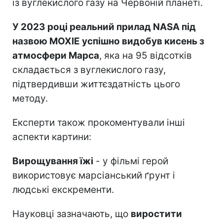
із вуглекислого газу на Червоній планеті.
У 2023 році реальний прилад NASA під
назвою MOXIE успішно видобув кисень з
атмосфери Марса
, яка на 95 відсотків
складається з вуглекислого газу,
підтвердивши життєздатність цього
методу.
Експерти також прокоментували інші
аспекти картини:
Вирощування їжі
- у фільмі герой
використовує марсіанський ґрунт і
людські екскременти.
Науковці зазначають, що
виростити