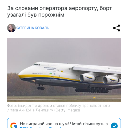
За словами оператора аеропорту, борт
узагалі був порожнім
КАТЕРИНА КОВАЛЬ
Фото: інцидент з дроном стався поблизу транспортного
літака Ан-124 в Лейпцигу (Getty Images)
Не витрачай час на шум! Читай тільки суть з