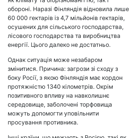
як клімату та біорізноманіттю, так і
обороні. Наразі Фінляндія відновила лише
60 000 гектарів із 4,7 мільйонів гектарів,
осушених для сільського господарства,
лісового господарства та виробництва
енергії. Цього далеко не достатньо.
Однак ситуація може незабаром
змінитися. Причина: загрози зі сходу з
боку Росії, з якою Фінляндія має кордон
протяжністю 1340 кілометрів. Окрім
позитивного впливу на навколишнє
середовище, заболочені торфовища
можуть допомогти уповільнити
просування противника.
Інші країни, що межують з Росією, такі як