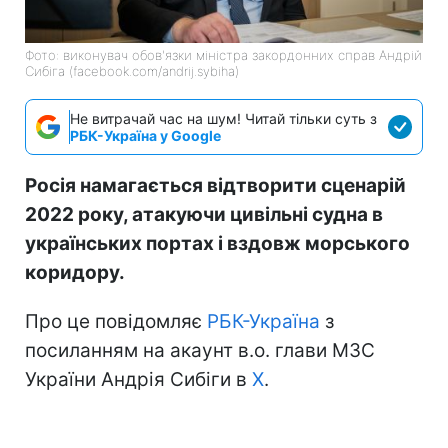
Фото: виконувач обов'язки міністра закордонних справ Андрій
Сибіга (facebook.com/andrij.sybiha)
Не витрачай час на шум! Читай тільки суть з
РБК-Україна у Google
Росія намагається відтворити сценарій
2022 року, атакуючи цивільні судна в
українських портах і вздовж морського
коридору.
Про це повідомляє
РБК-Україна
з
посиланням на акаунт в.о. глави МЗС
України Андрія Сибіги в
Х
.