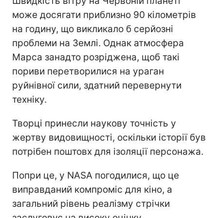
Швидкість вітру на Червоній планеті
може досягати приблизно 90 кілометрів
на годину, що викликало б серйозні
проблеми на Землі. Однак атмосфера
Марса занадто розріджена, щоб такі
пориви перетворилися на ураган
руйнівної сили, здатний перевернути
техніку.
Творці принесли наукову точність у
жертву видовищності, оскільки історії був
потрібен поштовх для ізоляції персонажа.
Попри це, у NASA погодилися, що це
виправданий компроміс для кіно, а
загальний рівень реалізму стрічки
заслуговує на високу оцінку.