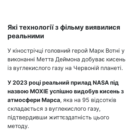
Які технології з фільму виявилися
реальними
У кінострічці головний герой Марк Вотні у
виконанні Метта Деймона добуває кисень
із вуглекислого газу на Червоній планеті.
У 2023 році реальний прилад NASA під
назвою MOXIE успішно видобув кисень з
атмосфери Марса
, яка на 95 відсотків
складається з вуглекислого газу,
підтвердивши життєздатність цього
методу.