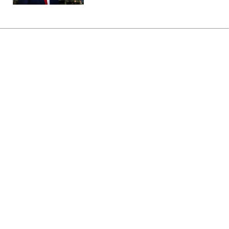
Головна
»
Бізнес
»
Tech
24 ГБ ОЗП у смартфоні: 5
Android-моделей, які
випередили MacBook Air
14:17 09.08.2026 Нд
3 хв
Базова потреба чи тиск трендів?
ОЛЬГА ЗАВАДА