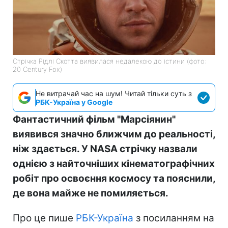
Стрічка Рідлі Скотта виявилася недалекою до істини (фото:
20 Century Fox)
Не витрачай час на шум! Читай тільки суть з
РБК-Україна у Google
Фантастичний фільм "Марсіянин"
виявився значно ближчим до реальності,
ніж здається. У NASA стрічку назвали
однією з найточніших кінематографічних
робіт про освоєння космосу та пояснили,
де вона майже не помиляється.
Про це пише
РБК-Україна
з посиланням на