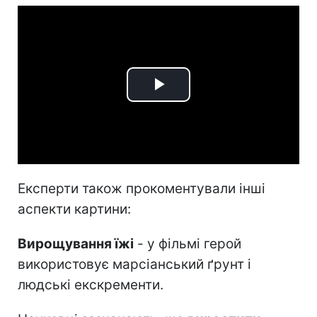
Play
Video
Експерти також прокоментували інші
аспекти картини:
Вирощування їжі
- у фільмі герой
використовує марсіанський ґрунт і
людські екскременти.