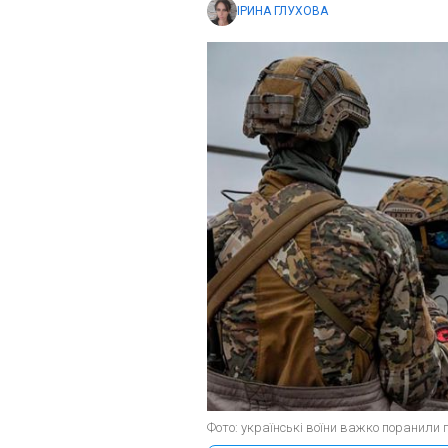
ІРИНА ГЛУХОВА
Фото: українські воїни важко поранили г