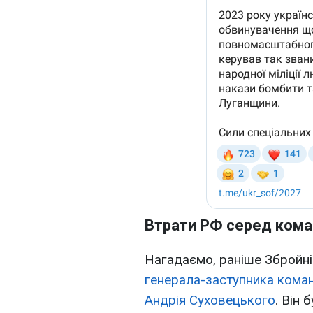
Втрати РФ серед ком
Нагадаємо, раніше Збройні
генерала-заступника коман
Андрія Суховецького
. Він 