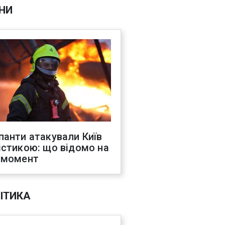
НИ
панти атакували Київ
істикою: що відомо на
 момент
ІТИКА