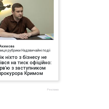
 Акимова
ниця рубрики Надзвичайні події
ік ніхто з бізнесу не
івся на тиск офіційно:
ерв'ю з заступником
прокурора Кримом