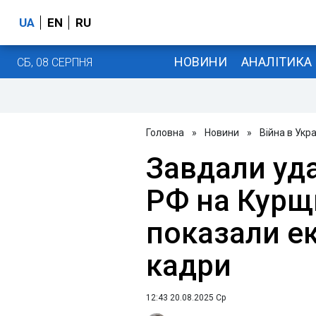
UA
EN
RU
НОВИНИ
АНАЛІТИКА
СБ, 08 СЕРПНЯ
Головна
»
Новини
»
Війна в Укра
Завдали уда
РФ на Курщи
показали е
кадри
12:43 20.08.2025 Ср