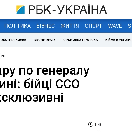
ПОЛІТИКА
БІЗНЕС
ЖИТТЯ
СПОРТ
WAVE
S
ОБСТРІЛ КИЄВА
DRONE DEALS
ОРМУЗЬКА ПРОТОКА
ВІЙНА В УКРАЇНІ
їні
ру по генералу
ні: бійці ССО
ксклюзивні
1 хв