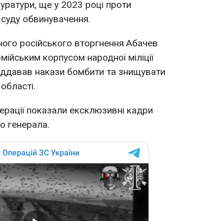
уратури, ще у 2023 році проти
суду обвинувачення.
ого російського вторгнення Абачев
мійським корпусом народної міліції
іддавав накази бомбити та знищувати
 області.
ерації показали ексклюзивні кадри
го генерала.