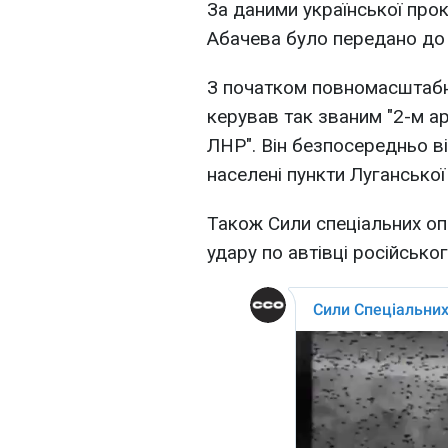
За даними української прок
Абачева було передано до 
З початком повномасштабн
керував так званим "2-м ар
ЛНР". Він безпосередньо в
населені пункти Луганської
Також Сили спеціальних оп
удару по автівці російсько