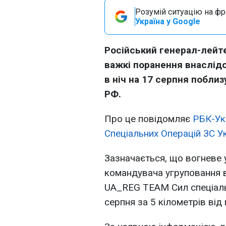
Розумій ситуацію на фро
Україна у Google
Російський генерал-лейт
важкі поранення внаслідо
в ніч на 17 серпня поблиз
РФ.
Про це повідомляє
РБК-Ук
Спеціальних Операцій ЗС Ук
Зазначається, що вогневе 
командувача угруповання в
UA_REG TEAM Сил спеціальн
серпня за 5 кілометрів від 