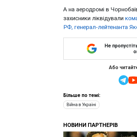
А на аеродромі в Чорнобаїв
захисники ліквідували
кома
РФ, генерал-лейтенанта Я
Не пропустіт
о
Або читайте
Більше по темі:
Війна в Україні