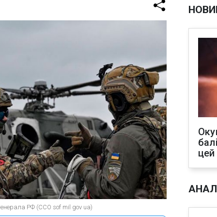
НОВИ
Оку
бал
цей
АНАЛ
енерала РФ (ССО sof mil gov ua)