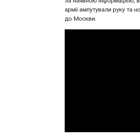
За наявною інформацією, в
армії ампутували руку та н
до Москви.