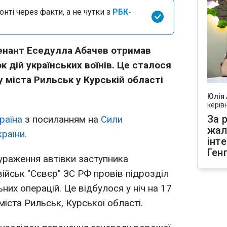
нті через факти, а не чутки з
РБК-
енант Еседулла Абачев отримав
к дій українських воїнів. Це сталося
у міста Рильськ у Курській області
Юлія
керів
За р
раїна
з посиланням на
Сили
жал
раїни.
інт
Ген
ураження автівки заступника
ійськ "Сєвєр" ЗС РФ провів підрозділ
их операцій. Це відбулося у ніч на 17
міста Рильськ, Курської області.