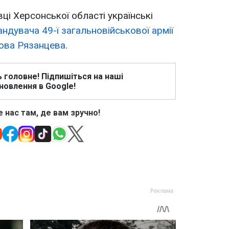
ці Херсонської області українські
ндувача 49-ї загальновійськової армії
кова Рязанцева
.
ь головне! Підпишіться на наші
новлення в Google!
 нас там, де вам зручно!