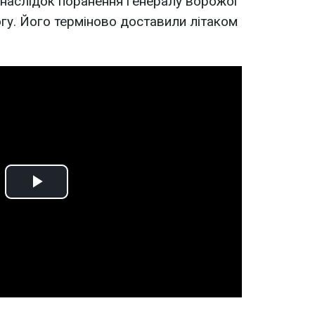
наслідок поранення генералу ворожої
огу. Його терміново доставили літаком
Play
Video