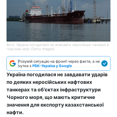
Фото: Україна погодилася не атакувати неросійські танкери в
Чорному морі (Getty Images)
Розумій ситуацію на фронті через факти, а не
чутки з
РБК-Україна у Google
Україна погодилася не завдавати ударів
по деяких неросійських нафтових
танкерах та об’єктах інфраструктури
Чорного моря, що мають критичне
значення для експорту казахстанської
нафти.