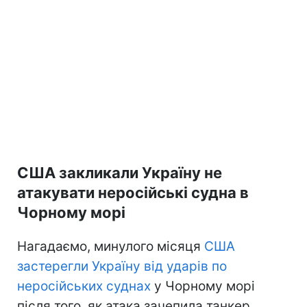
США закликали Україну не
атакувати неросійські судна в
Чорному морі
Нагадаємо, минулого місяця
США
застерегли Україну від ударів по
неросійських суднах
у Чорному морі
після того, як атака зачепила танкер,