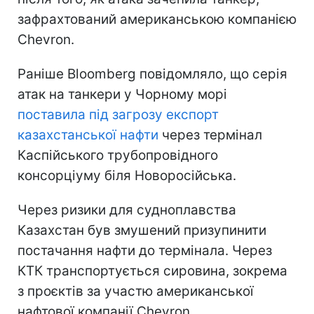
зафрахтований американською компанією
Chevron.
Раніше Bloomberg повідомляло, що серія
атак на танкери у Чорному морі
поставила під загрозу експорт
казахстанської нафти
через термінал
Каспійського трубопровідного
консорціуму біля Новоросійська.
Через ризики для судноплавства
Казахстан був змушений призупинити
постачання нафти до термінала. Через
КТК транспортується сировина, зокрема
з проєктів за участю американської
нафтової компанії Chevron.