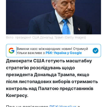
Фото: президент США Дональд Трамп (Getty Images)
Вимкни хаос міжнародних новин! Отримуй
тільки важливе з
РБК-Україна у Google
Демократи США готують масштабну
стратегію розслідувань щодо
президента Дональда Трампа, якщо
після листопадових виборів отримають
контроль над Палатою представників
Конгресу.