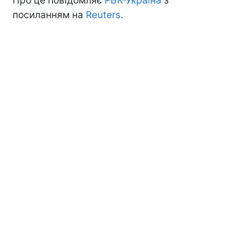
Про це повідомляє
РБК-Україна
з
посиланням на
Reuters
.