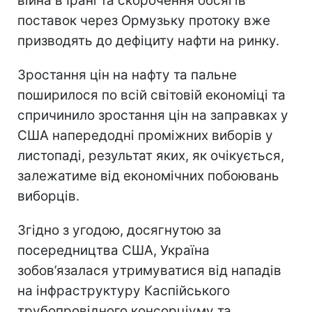
війна в Ірані та скорочення обсягів
поставок через Ормузьку протоку вже
призводять до дефіциту нафти на ринку.
Зростання цін на нафту та пальне
поширилося по всій світовій економіці та
спричинило зростання цін на заправках у
США напередодні проміжних виборів у
листопаді, результат яких, як очікується,
залежатиме від економічних побоювань
виборців.
Згідно з угодою, досягнутою за
посередництва США, Україна
зобов’язалася утримуватися від нападів
на інфраструктуру Каспійського
трубопровідного консорціуму та