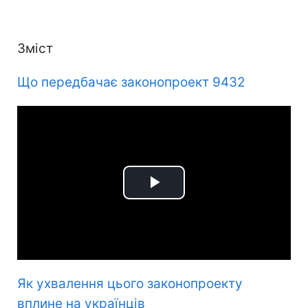
Зміст
Що передбачає законопроект 9432
Play
Video
Як ухвалення цього законопроекту
вплине на українців