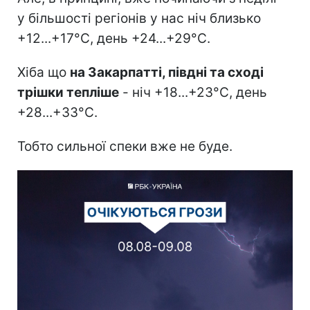
у більшості регіонів у нас ніч близько
+12...+17°C, день +24...+29°C.
Хіба що
на Закарпатті, півдні та сході
трішки тепліше
- ніч +18...+23°C, день
+28...+33°C.
Тобто сильної спеки вже не буде.