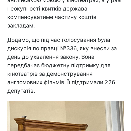
англійською мовою у кінотеатрах, а у разі
неокупності квитків держава
компенсуватиме частину коштів
закладам.
Додамо, що під час голосування була
дискусія по правці №336, яку внесли за
день до ухвалення закону. Вона
передбачає бюджетну підтримку для
кінотеатрів за демонстрування
англомовних фільмів. Її підтримали 226
депутатів.