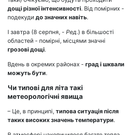
дощі різної інтенсивності
. Від помірних -
подекуди
до значних навіть
.
І завтра (8 серпня, -
Ред
.) в більшості
областей - помірні, місцями значні
грозові дощі
.
Вдень в окремих районах -
град і шквали
можуть бути
.
Чи типові для літа такі
метеорологічні явища
– Це, в принципі,
типова ситуація після
таких високих значень температури
.
В атмосфері накопичилося багато тепла,