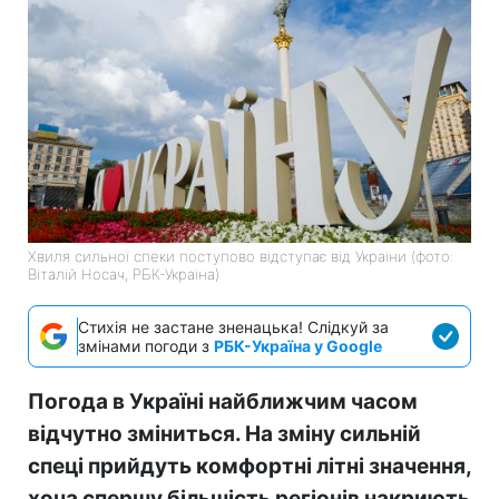
Хвиля сильної спеки поступово відступає від України (фото:
Віталій Носач, РБК-Україна)
Стихія не застане зненацька! Слідкуй за
змінами погоди з
РБК-Україна у Google
Погода в Україні найближчим часом
відчутно зміниться. На зміну сильній
спеці прийдуть комфортні літні значення,
хоча спершу більшість регіонів накриють