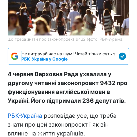
Що треба знати про законопроект 9432 (фото: РБК-Україна)
Не витрачай час на шум! Читай тільки суть з
РБК-Україна у Google
4 червня Верховна Рада ухвалила у
другому читанні законопроект 9432 про
функціонування англійської мови в
Україні. Його підтримали 236 депутатів.
РБК-Україна
розповідає усе, що треба
знати про цей законопроект і як він
вплине на життя українців.