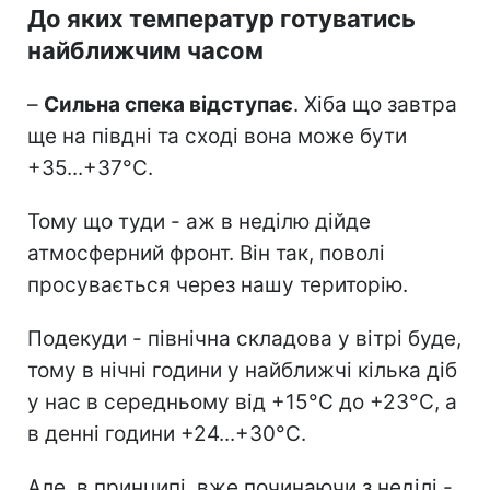
До яких температур готуватись
найближчим часом
–
Сильна спека відступає
. Хіба що завтра
ще на півдні та сході вона може бути
+35...+37°С.
Тому що туди - аж в неділю дійде
атмосферний фронт. Він так, поволі
просувається через нашу територію.
Подекуди - північна складова у вітрі буде,
тому в нічні години у найближчі кілька діб
у нас в середньому від +15°С до +23°С, а
в денні години +24...+30°C.
Але, в принципі, вже починаючи з неділі -