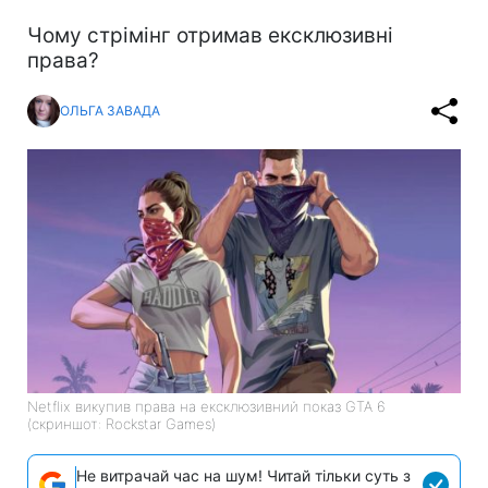
Чому стрімінг отримав ексклюзивні
права?
ОЛЬГА ЗАВАДА
Netflix викупив права на ексклюзивний показ GTA 6
(скриншот: Rockstar Games)
Не витрачай час на шум! Читай тільки суть з