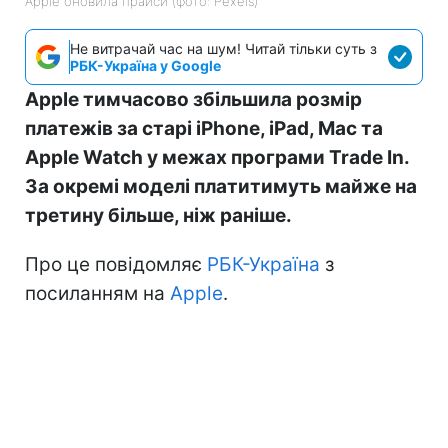
Apple оновила прайси (фото: Pexels)
Не витрачай час на шум! Читай тільки суть з
РБК-Україна у Google
Apple тимчасово збільшила розмір
платежів за старі iPhone, iPad, Mac та
Apple Watch у межах програми Trade In.
За окремі моделі платитимуть майже на
третину більше, ніж раніше.
Про це повідомляє
РБК-Україна
з
посиланням на
Apple
.