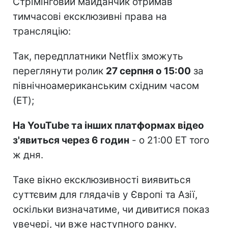
Стрімінговий майданчик отримав
тимчасові ексклюзивні права на
трансляцію:
Так, передплатники Netflix зможуть
переглянути ролик
27 серпня о 15:00
за
північноамериканським східним часом
(ET);
На YouTube та інших платформах відео
з'явиться через 6 годин
- о 21:00 ET того
ж дня.
Таке вікно ексклюзивності виявиться
суттєвим для глядачів у Європі та Азії,
оскільки визначатиме, чи дивитися показ
увечері, чи вже наступного ранку.