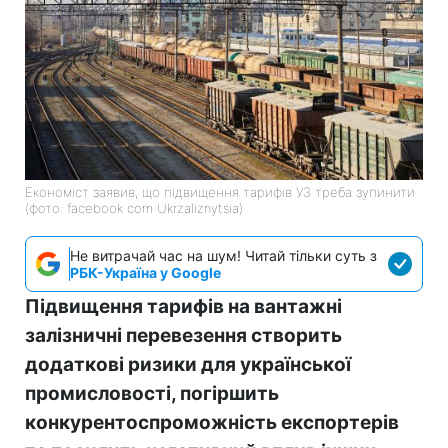
Економіст заявив, що підвищення тарифів УЗ треба зупинити
(фото: facebook com Ukrzaliznytsia)
Не витрачай час на шум! Читай тільки суть з
РБК-Україна у Google
Підвищення тарифів на вантажні
залізничні перевезення створить
додаткові ризики для української
промисловості, погіршить
конкурентоспроможність експортерів