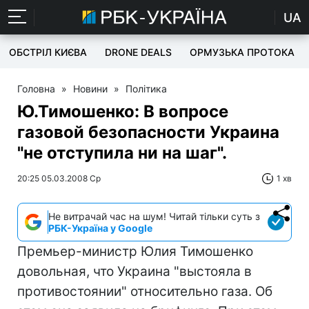
UA
ОБСТРІЛ КИЄВА
DRONE DEALS
ОРМУЗЬКА ПРОТОКА
Головна
»
Новини
»
Політика
Ю.Тимошенко: В вопросе
газовой безопасности Украина
"не отступила ни на шаг".
20:25 05.03.2008 Ср
1 хв
Не витрачай час на шум! Читай тільки суть з
РБК-Україна у Google
Премьер-министр Юлия Тимошенко
довольная, что Украина "выстояла в
противостоянии" относительно газа. Об