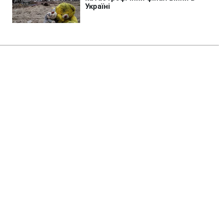
Головна
»
Життя
»
Гроші
Субсидія для ВПО на оренду
житла: що впливає на розмір
допомоги
06:36 08.08.2026 Сб
3 хв
Є чіткий механізм розрахунку розміру
виплати
ЮЛІЯ КАПІТОНОВА