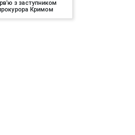
ерв'ю з заступником
прокурора Кримом