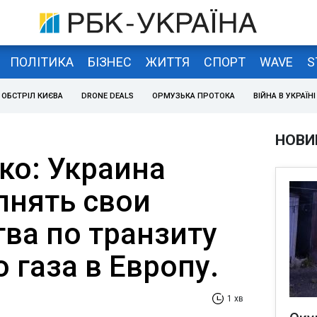
ПОЛІТИКА
БІЗНЕС
ЖИТТЯ
СПОРТ
WAVE
S
ОБСТРІЛ КИЄВА
DRONE DEALS
ОРМУЗЬКА ПРОТОКА
ВІЙНА В УКРАЇНІ
НОВИ
о: Украина
лнять свои
тва по транзиту
 газа в Европу.
1 хв