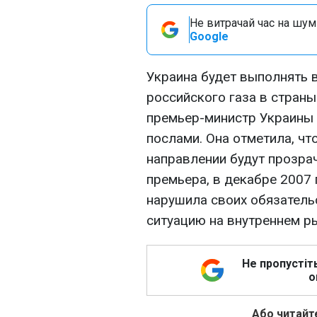
Не витрачай час на шум!
Google
Украина будет выполнять в
российского газа в страны
премьер-министр Украины 
послами. Она отметила, чт
направлении будут прозра
премьера, в декабре 2007 г
нарушила своих обязатель
ситуацию на внутреннем р
Не пропустіт
о
Або читайте