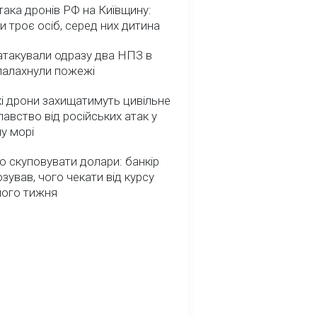
така дронів РФ на Київщину:
и троє осіб, серед них дитина
атакували одразу два НПЗ в
спалахнули пожежі
і дрони захищатимуть цивільне
авство від російських атак у
у морі
о скуповувати долари: банкір
зував, чого чекати від курсу
ного тижня