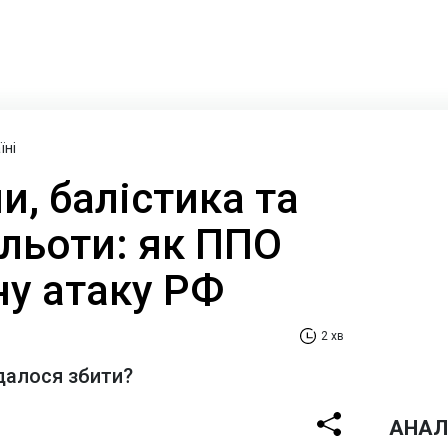
їні
и, балістика та
ильоти: як ППО
ну атаку РФ
2 хв
далося збити?
АНАЛ