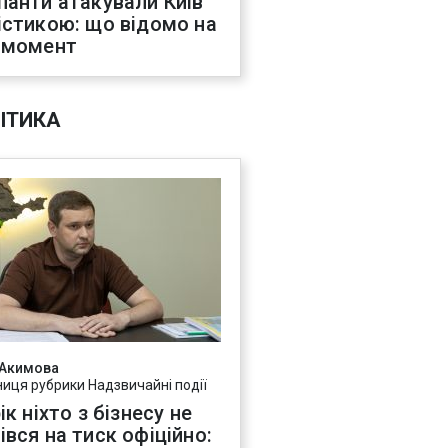
панти атакували Київ
істикою: що відомо на
 момент
ІТИКА
 Акимова
ниця рубрики Надзвичайні події
ік ніхто з бізнесу не
івся на тиск офіційно: