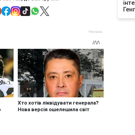
інт
Ген