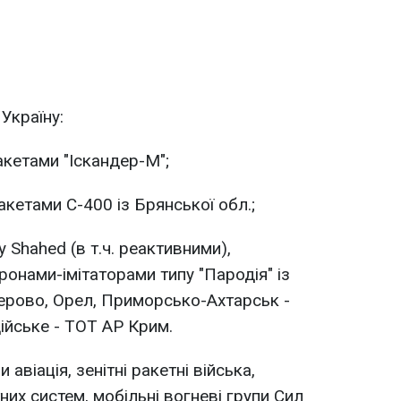
 Україну:
акетами "Іскандер-М";
кетами С-400 із Брянської обл.;
Shahed (в т.ч. реактивними),
дронами-імітаторами типу "Пародія" із
лерово, Орел, Приморсько-Ахтарськ -
ійське - ТОТ АР Крим.
авіація, зенітні ракетні війська,
них систем, мобільні вогневі групи Сил