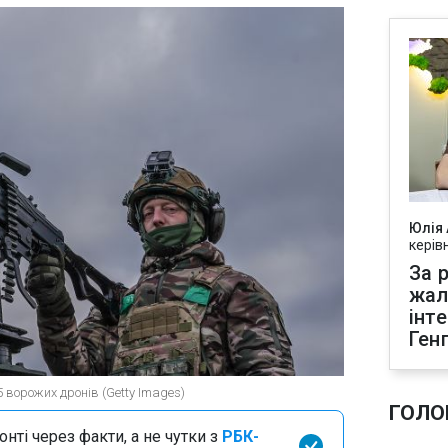
Юлія
керів
За р
жал
інт
Ген
 ворожих дронів (Getty Images)
ГОЛО
нті через факти, а не чутки з
РБК-