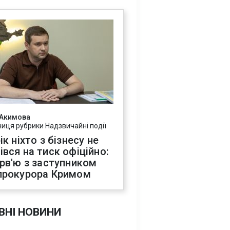
 Акимова
ниця рубрики Надзвичайні події
ік ніхто з бізнесу не
івся на тиск офіційно:
ерв'ю з заступником
прокурора Кримом
ВНІ НОВИНИ