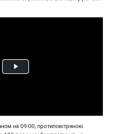
Play
Video
аном на 09:00, протиповітряною