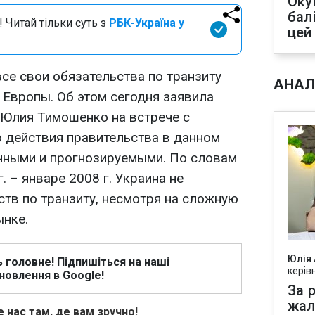
Оку
бал
 Читай тільки суть з
РБК-Україна у
цей
се свои обязательства по транзиту
АНАЛ
 Европы. Об этом сегодня заявила
Юлия Тимошенко на встрече с
о действия правительства в данном
чными и прогнозируемыми. По словам
. – январе 2008 г. Украина не
ств по транзиту, несмотря на сложную
ынке.
Юлія
ь головне! Підпишіться на наші
керів
новлення в Google!
За р
жал
 нас там, де вам зручно!