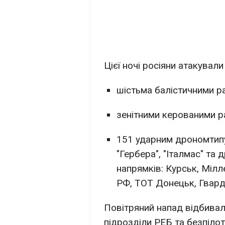
Цієї ночі росіяни атакували
шістьма балістичними р
зенітними керованими ра
151 ударним дрономтипу 
"Гербера", "Італмас" та 
напрямків: Курськ, Міл
РФ, ТОТ Донецьк, Гвард
Повітряний напад відбивали 
підрозділи РЕБ та безпілот