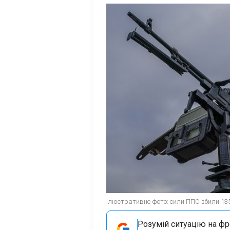
Ілюстративне фото: сили ППО збили 135
Розумій ситуацію на фро