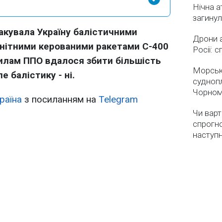
Нічна а
загинул
такувала Україну балістичними
Дрони 
енітними керованими ракетами С-400
Росії: 
илам ППО вдалося збити більшість
Морськ
е балістику - ні.
суднопл
Чорном
раїна
з посиланням на
Telegram
Чи варт
спрогно
наступ