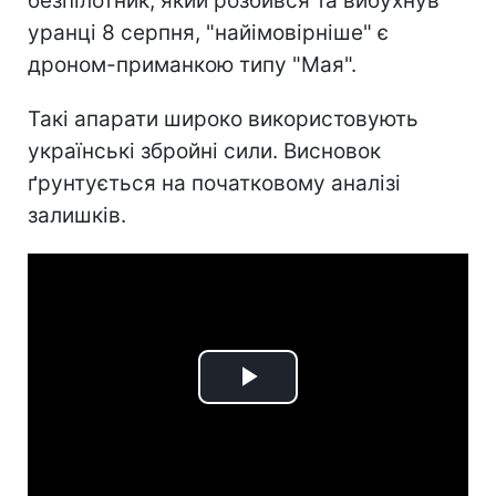
безпілотник, який розбився та вибухнув
уранці 8 серпня, "найімовірніше" є
дроном-приманкою типу "Мая".
Такі апарати широко використовують
українські збройні сили. Висновок
ґрунтується на початковому аналізі
залишків.
Play
Video