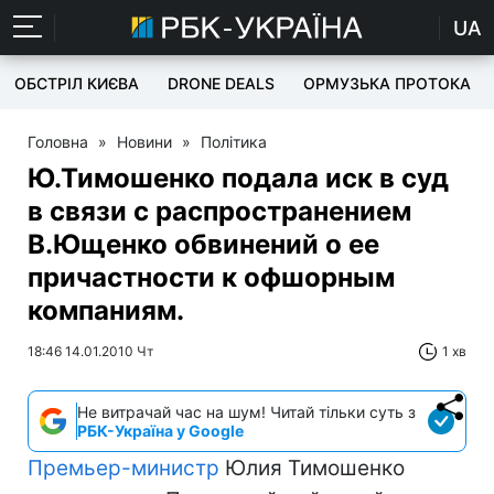
UA
ОБСТРІЛ КИЄВА
DRONE DEALS
ОРМУЗЬКА ПРОТОКА
Головна
»
Новини
»
Політика
Ю.Тимошенко подала иск в суд
в связи с распространением
В.Ющенко обвинений о ее
причастности к офшорным
компаниям.
18:46 14.01.2010 Чт
1 хв
Не витрачай час на шум! Читай тільки суть з
РБК-Україна у Google
Премьер-министр
Юлия Тимошенко