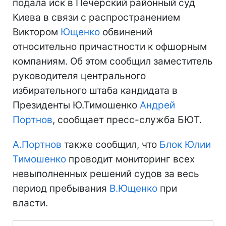
подала иск в Печерский районный суд
Киева в связи с распространением
Виктором
Ющенко
обвинений
относительно причастности к офшорным
компаниям. Об этом сообщил заместитель
руководителя центрального
избирательного штаба кандидата в
Президенты Ю.Тимошенко
Андрей
Портнов
, сообщает пресс-служба БЮТ.
А.Портнов
также сообщил, что
Блок Юлии
Тимошенко
проводит мониторинг всех
невыполненных решений судов за весь
период пребывания
В.Ющенко
при
власти.