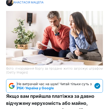
АНАСТАСІЯ МАЦЕПА
Фото: ігнорування боргу за продане житло загрожує штрафом
(Getty Images)
Не витрачай час на шум! Читай тільки суть з
РБК-Україна у Google
Якщо вам прийшла платіжка за давно
відчужену нерухомість або майно,