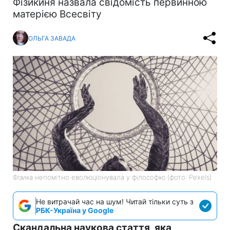
Фізикиня назвала свідомість первинною
матерією Всесвіту
ОЛЬГА ЗАВАДА
Фізика непомітно еволюціонувала у філософію (фото: Pexels)
Не витрачай час на шум! Читай тільки суть з
РБК-Україна у Google
Скандальна наукова стаття, яка