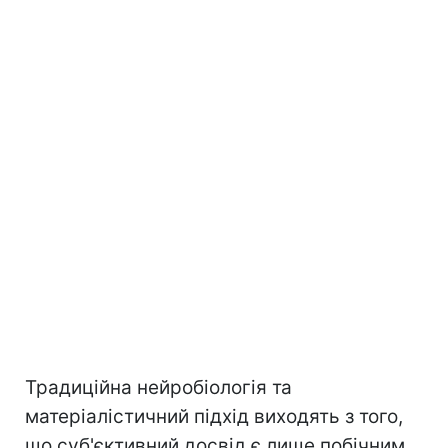
Традиційна нейробіологія та
матеріалістичний підхід виходять з того,
що суб'єктивний досвід є лише побічним