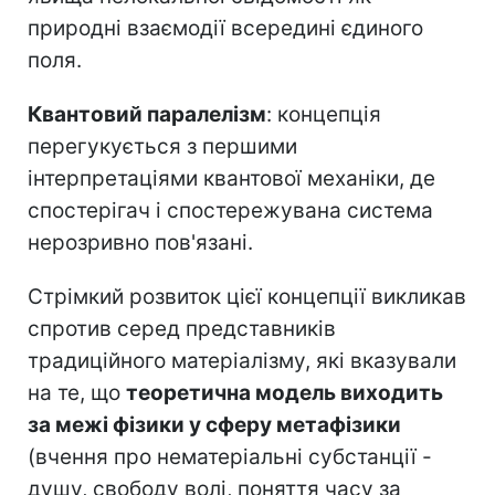
природні взаємодії всередині єдиного
поля.
Квантовий паралелізм
: концепція
перегукується з першими
інтерпретаціями квантової механіки, де
спостерігач і спостережувана система
нерозривно пов'язані.
Стрімкий розвиток цієї концепції викликав
спротив серед представників
традиційного матеріалізму, які вказували
на те, що
теоретична модель виходить
за межі фізики у сферу метафізики
(вчення про нематеріальні субстанції -
душу, свободу волі, поняття часу за