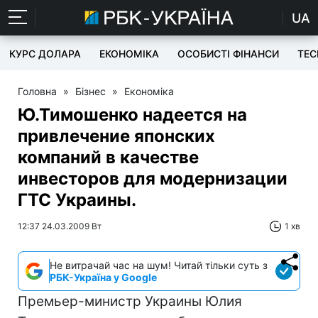
UA
КУРС ДОЛАРА
ЕКОНОМІКА
ОСОБИСТІ ФІНАНСИ
TEC
Головна
»
Бізнес
»
Економіка
Ю.Тимошенко надеется на
привлечение японских
компаний в качестве
инвесторов для модернизации
ГТС Украины.
12:37 24.03.2009 Вт
1 хв
Не витрачай час на шум! Читай тільки суть з
РБК-Україна у Google
Премьер-министр Украины Юлия