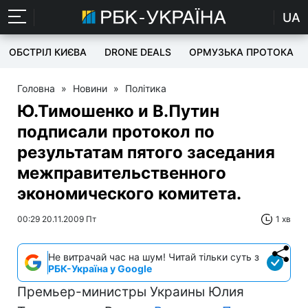
UA
ОБСТРІЛ КИЄВА
DRONE DEALS
ОРМУЗЬКА ПРОТОКА
Головна
»
Новини
»
Політика
Ю.Тимошенко и В.Путин
подписали протокол по
результатам пятого заседания
межправительственного
экономического комитета.
00:29 20.11.2009 Пт
1 хв
Не витрачай час на шум! Читай тільки суть з
РБК-Україна у Google
Премьер-министры Украины Юлия