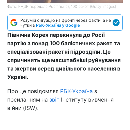
Фото: КНДР передала Росії понад 100 ракет (Getty Images)
Розумій ситуацію на фронті через факти, а не
чутки з
РБК-Україна у Google
Північна Корея перекинула до Росії
партію з понад 100 балістичних ракет та
спеціалізовані ракетні підрозділи. Це
спричинить ще масштабніші руйнування
та жертви серед цивільного населення в
Україні.
Про це повідомляє
РБК-Україна
з
посиланням на
звіт
Інституту вивчення
війни (ISW).