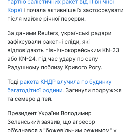
партію балістичних ракет від Північної
Кореї
і почала активніше їх застосовувати
після майже річної перерви.
За даними Reuters, українські радари
зафіксували ракетні сліди, які
відповідають північнокорейським KN-23
або KN-24, під час удару по селу
Радушному поблизу Кривого Рогу.
Тоді
ракета КНДР влучила по будинку
багатодітної родини
. Загинули подружжя
та семеро дітей.
Президент України Володимир
Зеленський заявив, що агресор
об'єднався з "божевільним режимом" у