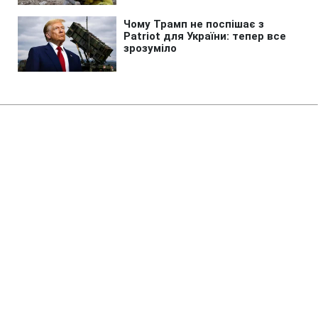
Головна
»
Бізнес
»
Tech
Головна модель Всесвіту може
бути помилковою: темна енергія
під питанням
19:14 08.08.2026 Сб
2 хв
Фізики розкрили приховану асиметрію
космосу
ОЛЬГА ЗАВАДА