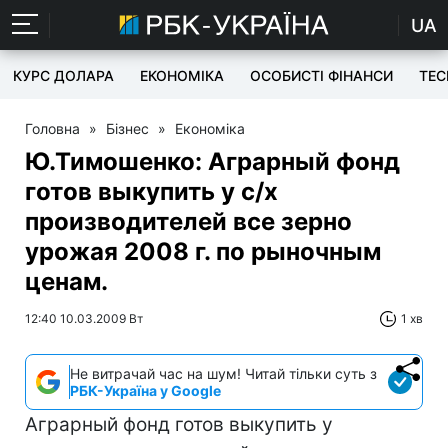
UA
КУРС ДОЛАРА
ЕКОНОМІКА
ОСОБИСТІ ФІНАНСИ
TEC
Головна
»
Бізнес
»
Економіка
Ю.Тимошенко: Аграрный фонд
готов выкупить у с/х
производителей все зерно
урожая 2008 г. по рыночным
ценам.
12:40 10.03.2009 Вт
1 хв
Не витрачай час на шум! Читай тільки суть з
РБК-Україна у Google
Аграрный фонд готов выкупить у