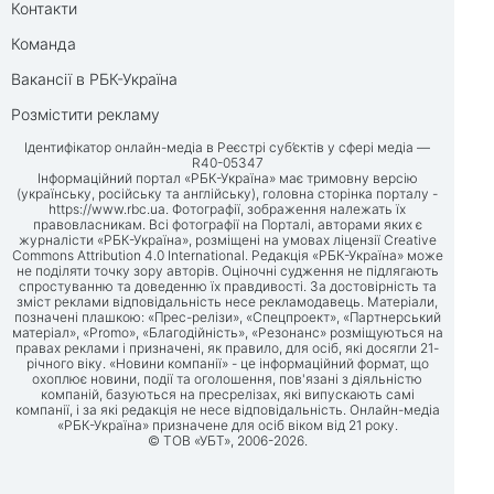
Контакти
Команда
Вакансії в РБК-Україна
Розмістити рекламу
Ідентифікатор онлайн-медіа в Реєстрі суб’єктів у сфері медіа —
R40-05347
Інформаційний портал «РБК-Україна» має тримовну версію
(українську, російську та англійську), головна сторінка порталу -
https://www.rbc.ua
. Фотографії, зображення належать їх
правовласникам. Всі фотографії на Порталі, авторами яких є
журналісти «РБК-Україна», розміщені на умовах ліцензії Creative
Commons Attribution 4.0 International. Редакція «РБК-Україна» може
не поділяти точку зору авторів. Оціночні судження не підлягають
спростуванню та доведенню їх правдивості. За достовірність та
зміст реклами відповідальність несе рекламодавець. Матеріали,
позначені плашкою: «Прес-релізи», «Спецпроект», «Партнерський
матеріал», «Promo», «Благодійність», «Резонанс» розміщуються на
правах реклами і призначені, як правило, для осіб, які досягли 21-
річного віку. «Новини компанії» - це інформаційний формат, що
охоплює новини, події та оголошення, пов'язані з діяльністю
компаній, базуються на пресрелізах, які випускають самі
компанії, і за які редакція не несе відповідальність. Онлайн-медіа
«РБК-Україна» призначене для осіб віком від 21 року.
© ТОВ «УБТ», 2006-2026.