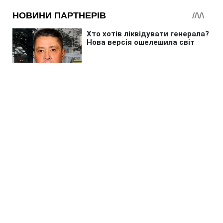
Головна
»
Новини
»
У світі
Трамп пригрозив в'язницею