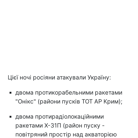
Цієї ночі росіяни атакували Україну:
двома протикорабельними ракетами
"Онікс" (райони пусків ТОТ АР Крим);
двома протирадіолокаційними
ракетами Х-31П (район пуску -
повітряний простір над акваторією