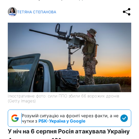
ТЕТЯНА СТЕПАНОВА
Ілюстративне фото: сили ППО збили 66 ворожих дронів
(Getty Images)
Розумій ситуацію на фронті через факти, а не
чутки з
РБК-Україна у Google
У ніч на 6 серпня Росія атакувала Україну