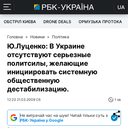
UA
ОБСТРІЛ КИЄВА
DRONE DEALS
ОРМУЗЬКА ПРОТОКА
Головна
»
Новини
»
Політика
Ю.Луценко: В Украине
отсутствуют серьезные
политсилы, желающие
инициировать системную
общественную
дестабилизацию.
12:23 21.03.2009 Сб
1 хв
Не витрачай час на шум! Читай тільки суть з
РБК-Україна у Google