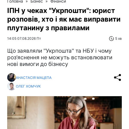
Головна
»
Бізнес
»
Фінанси
ІПН у чеках "Укрпошти": юрист
розповів, хто і як має виправити
плутанину з правилами
14:05 07.08.2026 Пт
5 хв
Що заявляли ''Укрпошта'' та НБУ і чому
роз’яснення не можуть встановлювати
нові вимоги до бізнесу
АНАСТАСІЯ МАЦЕПА
ОЛЕГ ХОМЧУК