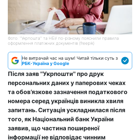
Фото: ''Укрпошта'' та НБУ по-різному пояснили правила
оформлення платіжних документів (freepik)
Не витрачай час на шум! Читай тільки суть з
РБК-Україна у Google
Після заяв ''Укрпошти'' про друк
персональних даних у паперових чеках
та обов’язкове зазначення податкового
номера серед українців виникла хвиля
запитань. Ситуація ускладнилася після
того, як Національний банк України
заявив, що частина поширеної
інформації не відповідає чинним