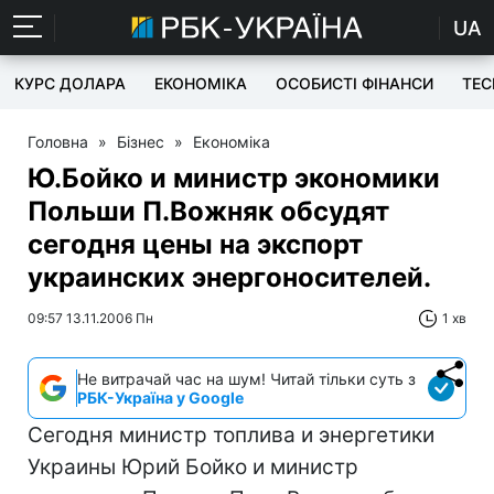
UA
КУРС ДОЛАРА
ЕКОНОМІКА
ОСОБИСТІ ФІНАНСИ
TEC
Головна
»
Бізнес
»
Економіка
Ю.Бойко и министр экономики
Польши П.Вожняк обсудят
сегодня цены на экспорт
украинских энергоносителей.
09:57 13.11.2006 Пн
1 хв
Не витрачай час на шум! Читай тільки суть з
РБК-Україна у Google
Сегодня министр топлива и энергетики
Украины Юрий Бойко и министр