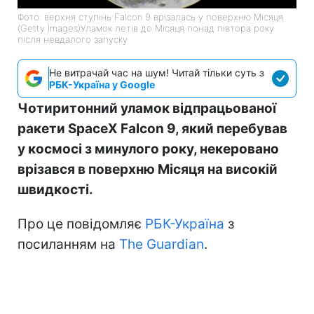
Фото: верхня ступінь Falcon 9 врізалась у поверхню Місяця
(Getty Images)Уламок летів до Місяця понад півтора року
після невдалого запуску
Не витрачай час на шум! Читай тільки суть з
РБК-Україна у Google
Чотиритонний уламок відпрацьованої
ракети SpaceX Falcon 9, який перебував
у космосі з минулого року, некеровано
врізався в поверхню Місяця на високій
швидкості.
Про це повідомляє
РБК-Україна
з
посиланням на
The Guardian
.