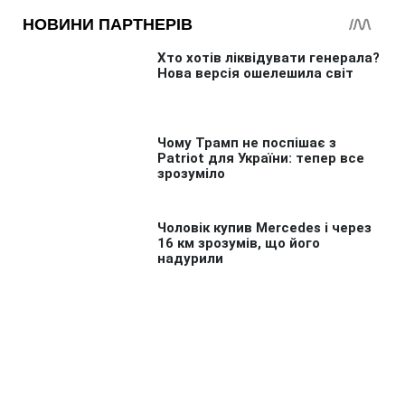
Головна
»
Бізнес
»
Економіка
Ціни на нафту падають третій