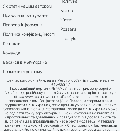
Політика
Як стати нашим автором
Бізнес
Правила користування
Життя
Правова інформація
Розваги
Політика конфіденційності
Lifestyle
Контакти
Команда
Вакансії в РБК-Україна
Розмістити рекламу
Ідентифікатор онлайн-медіа в Реєстрі суб’єктів у сфері медіа —
R40-05347
Інформаційний портал «РБК-Україна» має тримовну версію
(українську, російську та англійську), головна сторінка порталу -
https://www.rbc.ua
. Фотографії, зображення належать їх
правовласникам. Всі фотографії на Порталі, авторами яких є
журналісти «РБК-Україна», розміщені на умовах ліцензії Creative
Commons Attribution 4.0 International. Редакція «РБК-Україна» може
не поділяти точку зору авторів. Оціночні судження не підлягають
спростуванню та доведенню їх правдивості. За достовірність та
зміст реклами відповідальність несе рекламодавець. Матеріали,
позначені плашкою: «Прес-релізи», «Спецпроект», «Партнерський
матеріал», «Promo», «Благодійність», «Резонанс» розміщуються на