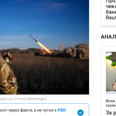
Про
чек
бан
Reu
АНАЛ
раїні на 21 січня (GettyImages)
Юлія
керів
нті через факти, а не чутки з
РБК-
За р