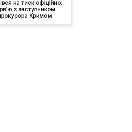
івся на тиск офіційно:
ерв'ю з заступником
прокурора Кримом