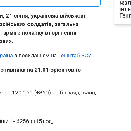
жал
інт
Ген
, 21 січня, українські військові
осійських солдатів, загальна
ї армії з початку вторгнення
ових.
раїна
з посиланням на
Генштаб ЗСУ
.
ротивника на 21.01 орієнтовно
ько 120 160 (+860) осіб ліквідовано,
шин - 6256 (+15) од,