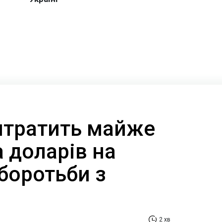
итратить майже
 доларів на
боротьби з
2 хв