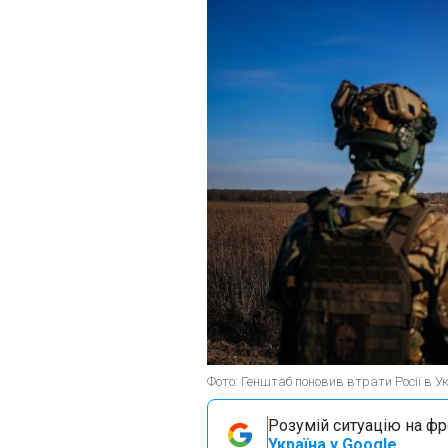
Фото: Генштаб поновив втрати Росії в Ук
Розумій ситуацію на фро
Україна у Google