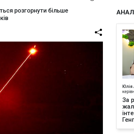
ться розгорнути більше
АНАЛ
ків
Юлія
керів
За р
жал
інт
Ген