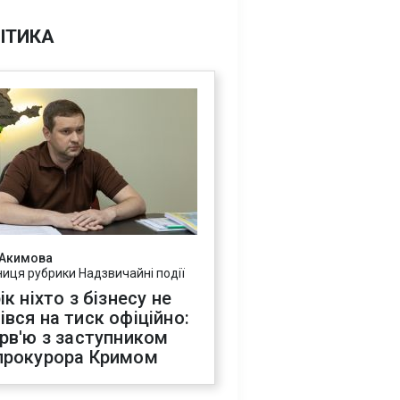
ІТИКА
 Акимова
ниця рубрики Надзвичайні події
ік ніхто з бізнесу не
івся на тиск офіційно:
ерв'ю з заступником
прокурора Кримом