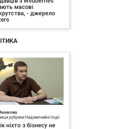
давців з Wildberries
ають масові
крутства, - джерело
ters
ІТИКА
 Акимова
ниця рубрики Надзвичайні події
ік ніхто з бізнесу не