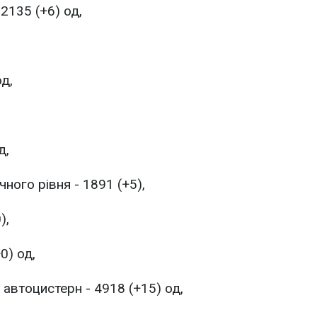
2135 (+6) од,
д,
д,
ого рівня - 1891 (+5),
),
0) од,
 автоцистерн - 4918 (+15) од,