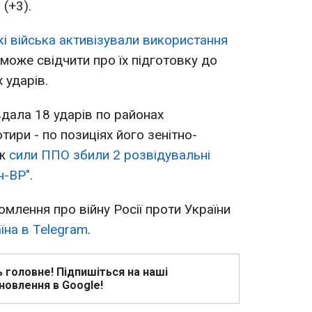
 (+3).
кі війська активізували використання
 може свідчити про їх підготовку до
 ударів.
вдала 18 ударів по районах
ири - по позиціях його зенітно-
ож
сили ППО збили 2 розвідувальні
н-ВР"
.
омлення про війну Росії проти України
їна в Telegram
.
ь головне! Підпишіться на наші
новлення в Google!