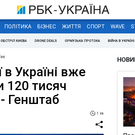
ПОЛІТИКА
БІЗНЕС
ЖИТТЯ
СПОРТ
WAVE
S
ОБСТРІЛ КИЄВА
DRONE DEALS
ОРМУЗЬКА ПРОТОКА
ВІЙНА В УКРАЇНІ
їні
НОВИ
ї в Україні вже
 120 тисяч
 - Генштаб
1 хв