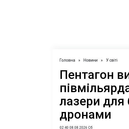
Головна
»
Новини
»
У світі
Пентагон в
півмільярда
лазери для 
дронами
02:40 08.08.2026 Сб