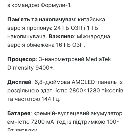
з командою Формули-1.
Пам'ять та накопичувач
: китайська
версія пропонує 24 ГБ ОЗП і 1 ТБ
накопичувача.
Важливо
: міжнародна
версія обмежена 16 ГБ ОЗП.
Процесор
: 3-нанометровий MediaTek
Dimensity 9400+.
Дисплей
: 6,8-дюймова AMOLED-панель із
роздільною здатністю 2800×1280 пікселів
та частотою 144 Гц.
Батарея
: кремній-вуглецевий акумулятор
ємністю 7200 мА-год із підтримкою 100-
Вт зарядки.