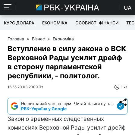
UA
КУРС ДОЛАРА
ЕКОНОМІКА
ОСОБИСТІ ФІНАНСИ
TEC
Головна
»
Бізнес
»
Економіка
Вступление в силу закона о ВСК
Верховной Рады усилит дрейф
в сторону парламентской
республики, - политолог.
16:55 20.03.2009 Пт
1 хв
Не витрачай час на шум! Читай тільки суть з
РБК-Україна у Google
Закон о временных следственных
комиссиях Верховной Рады усилит дрейф