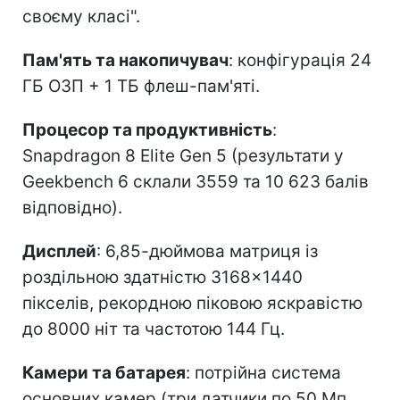
своєму класі".
Пам'ять та накопичувач
: конфігурація 24
ГБ ОЗП + 1 ТБ флеш-пам'яті.
Процесор та продуктивність
:
Snapdragon 8 Elite Gen 5 (результати у
Geekbench 6 склали 3559 та 10 623 балів
відповідно).
Дисплей
: 6,85-дюймова матриця із
роздільною здатністю 3168×1440
пікселів, рекордною піковою яскравістю
до 8000 ніт та частотою 144 Гц.
Камери та батарея
: потрійна система
основних камер (три датчики по 50 Мп