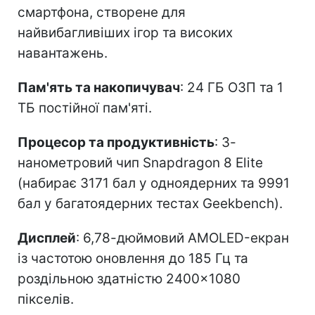
смартфона, створене для
найвибагливіших ігор та високих
навантажень.
Пам'ять та накопичувач
: 24 ГБ ОЗП та 1
ТБ постійної пам'яті.
Процесор та продуктивність
: 3-
нанометровий чип Snapdragon 8 Elite
(набирає 3171 бал у одноядерних та 9991
бал у багатоядерних тестах Geekbench).
Дисплей
: 6,78-дюймовий AMOLED-екран
із частотою оновлення до 185 Гц та
роздільною здатністю 2400×1080
пікселів.