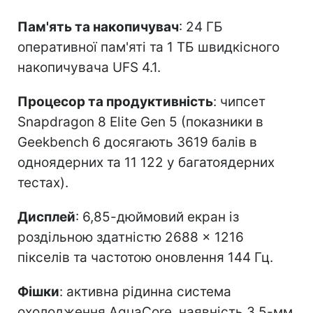
Пам'ять та накопичувач
: 24 ГБ
оперативної пам'яті та 1 ТБ швидкісного
накопичувача UFS 4.1.
Процесор та продуктивність
: чипсет
Snapdragon 8 Elite Gen 5 (показники в
Geekbench 6 досягають 3619 балів в
одноядерних та 11 122 у багатоядерних
тестах).
Дисплей
: 6,85-дюймовий екран із
роздільною здатністю 2688 × 1216
пікселів та частотою оновлення 144 Гц.
Фішки
: активна рідинна система
охолодження AquaCore, наявність 3,5-мм