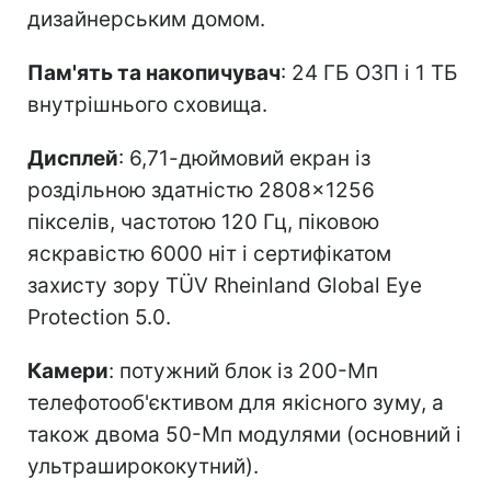
дизайнерським домом.
Пам'ять та накопичувач
: 24 ГБ ОЗП і 1 ТБ
внутрішнього сховища.
Дисплей
: 6,71-дюймовий екран із
роздільною здатністю 2808×1256
пікселів, частотою 120 Гц, піковою
яскравістю 6000 ніт і сертифікатом
захисту зору TÜV Rheinland Global Eye
Protection 5.0.
Камери
: потужний блок із 200-Мп
телефотооб'єктивом для якісного зуму, а
також двома 50-Мп модулями (основний і
ультраширококутний).