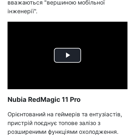
вважаються "вершиною мобільної
інженерії".
Play
Video
Nubia RedMagic 11 Pro
Орієнтований на геймерів та ентузіастів,
пристрій поєднує топове залізо з
розширеними функціями охолодження.