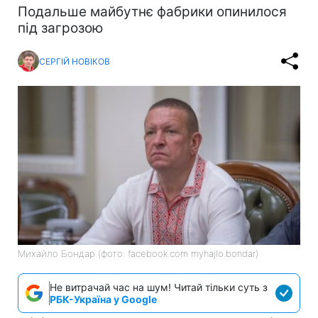
Подальше майбутнє фабрики опинилося
під загрозою
СЕРГІЙ НОВІКОВ
Михайло Бондар (фото: facebook.com myhajlo.bondar)
Не витрачай час на шум! Читай тільки суть з
РБК-Україна у Google