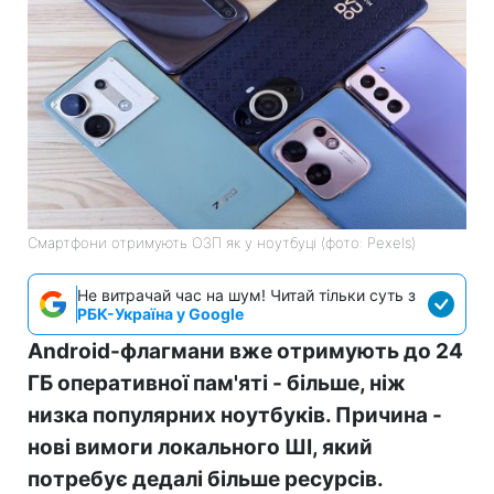
Смартфони отримують ОЗП як у ноутбуці (фото: Pexels)
Не витрачай час на шум! Читай тільки суть з
РБК-Україна у Google
Android-флагмани вже отримують до 24
ГБ оперативної пам'яті - більше, ніж
низка популярних ноутбуків. Причина -
нові вимоги локального ШІ, який
потребує дедалі більше ресурсів.