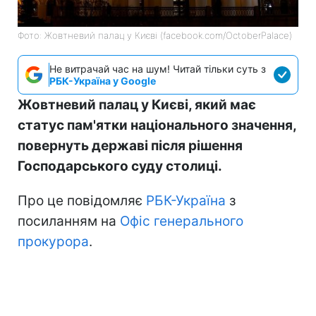
Фото: Жовтневий палац у Києві (facebook.com/OctoberPalace)
Не витрачай час на шум! Читай тільки суть з
РБК-Україна у Google
Жовтневий палац у Києві, який має
статус пам'ятки національного значення,
повернуть державі після рішення
Господарського суду столиці.
Про це повідомляє
РБК-Україна
з
посиланням на
Офіс генерального
прокурора
.