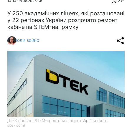
14:14 08.08.2026 Сб
2 хв
У 250 академічних ліцеях, які розташовані
у 22 регіонах України розпочато ремонт
кабінетів STEM-напрямку
ЮЛІЯ БОЙКО
ДТЕК оновить STEM-простори в ліцеях України (фото:
dtek.com)