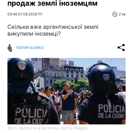
продаж землі іноземцям
05:46 07.08.2026 Пт
2 хв
Скільки вже аргентинської землі
викупили іноземці?
ПИЛИП БОЙКО
Фото: протести в Аргентині (Getty Images)