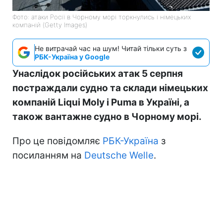
Фото: атаки Росії в Чорному морі торкнулись і німецьких
компаній (Getty Images)
Не витрачай час на шум! Читай тільки суть з
РБК-Україна у Google
Унаслідок російських атак 5 серпня
постраждали судно та склади німецьких
компаній Liqui Moly і Puma в Україні, а
також вантажне судно в Чорному морі.
Про це повідомляє
РБК-Україна
з
посиланням на
Deutsche Welle
.