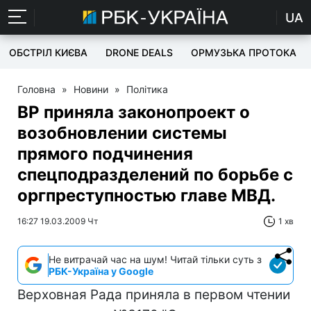
UA
ОБСТРІЛ КИЄВА
DRONE DEALS
ОРМУЗЬКА ПРОТОКА
Головна
»
Новини
»
Політика
ВР приняла законопроект о
возобновлении системы
прямого подчинения
спецподразделений по борьбе с
оргпреступностью главе МВД.
16:27 19.03.2009 Чт
1 хв
Не витрачай час на шум! Читай тільки суть з
РБК-Україна у Google
Верховная Рада приняла в первом чтении