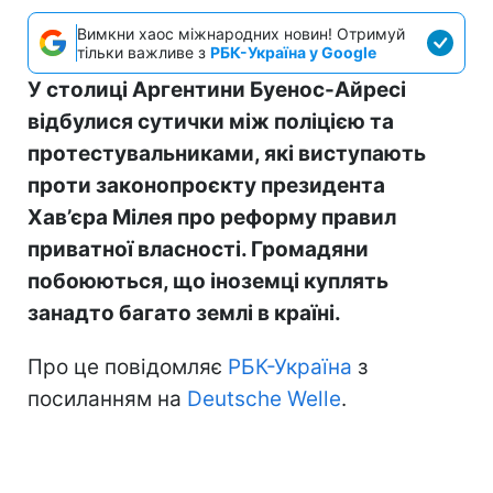
Вимкни хаос міжнародних новин! Отримуй
тільки важливе з
РБК-Україна у Google
У столиці Аргентини Буенос-Айресі
відбулися сутички між поліцією та
протестувальниками, які виступають
проти законопроєкту президента
Хав’єра Мілея про реформу правил
приватної власності. Громадяни
побоюються, що іноземці куплять
занадто багато землі в країні.
Про це повідомляє
РБК-Україна
з
посиланням на
Deutsche Welle
.