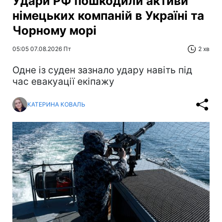
Удари РФ пошкодили активи
німецьких компаній в Україні та
Чорному морі
05:05 07.08.2026 Пт
2 хв
Одне із суден зазнало удару навіть під
час евакуації екіпажу
КАТЕРИНА КОВАЛЬ