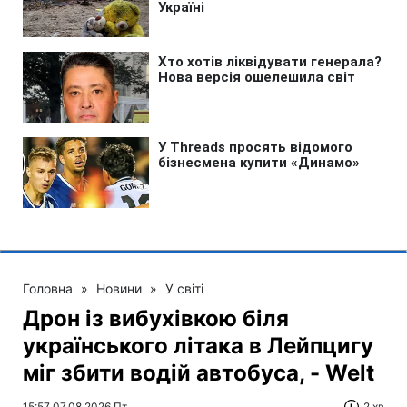
Головна
»
Новини
»
У світі
Дрон із вибухівкою біля
українського літака в Лейпцигу
міг збити водій автобуса, - Welt
15:57 07.08.2026 Пт
2 хв