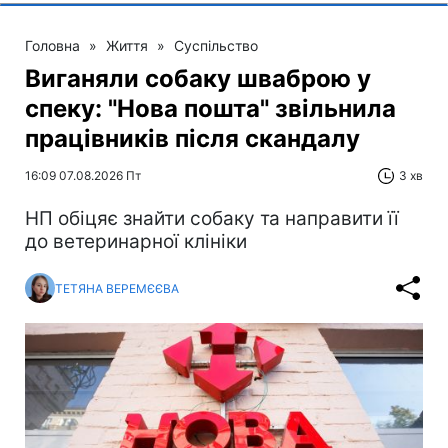
Головна
»
Життя
»
Суспільство
Виганяли собаку шваброю у
спеку: "Нова пошта" звільнила
працівників після скандалу
16:09 07.08.2026 Пт
3 хв
НП обіцяє знайти собаку та направити її
до ветеринарної клініки
ТЕТЯНА ВЕРЕМЄЄВА