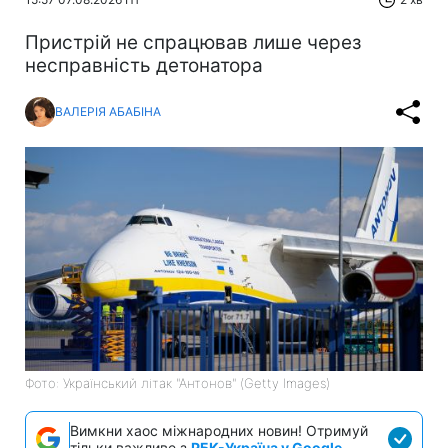
Пристрій не спрацював лише через
несправність детонатора
ВАЛЕРІЯ АБАБІНА
Фото: Український літак "Антонов" (Getty Images)
Вимкни хаос міжнародних новин! Отримуй
тільки важливе з
РБК-Україна у Google