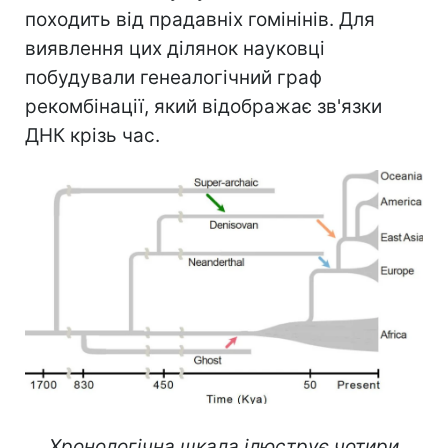
походить від прадавніх гомінінів. Для
виявлення цих ділянок науковці
побудували генеалогічний граф
рекомбінації, який відображає зв'язки
ДНК крізь час.
Хронологічна шкала ілюструє чотири