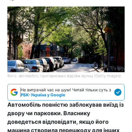
Фото: автомобілі, припарковані вздовж вулиці (Getty Images)
Не витрачай час на шум! Читай тільки суть з
РБК-Україна у Google
Автомобіль повністю заблокував виїзд із
двору чи парковки. Власнику
доведеться відповідати, якщо його
машина створила перешкоду для інших