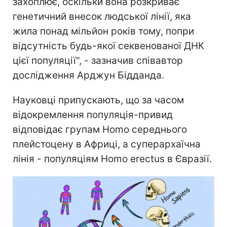
захоплює, оскільки вона розкриває
генетичний внесок людської лінії, яка
жила понад мільйон років тому, попри
відсутність будь-якої секвенованої ДНК
цієї популяції", - зазначив співавтор
дослідження Арджун Бідданда.
Науковці припускають, що за часом
відокремлення популяція-привид
відповідає групам Homo середнього
плейстоцену в Африці, а суперархаїчна
лінія - популяціям Homo erectus в Євразії.