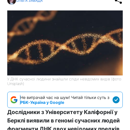
ОЛЬГА ЗАВАДА
У ДНК сучасної людини знайшли сліди невідомих видів (фото:
Unsplash)
Не витрачай час на шум! Читай тільки суть з
РБК-Україна у Google
Дослідники з Університету Каліфорнії у
Берклі виявили в геномі сучасних людей
фрагменти ДНК двох невідомих предків.