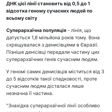
ДНК цієї лінії становить від 0,5 до 1
відсотка геному сучасних людей по
всьому світу
Суперархаїчна популяція
- лінія, що
датується 1,8 мільйона років тому. Вона
схрещувалася з денисівцями в Євразії.
Пізніше денісівці передали частину цих
суперархаїчних генів сучасним людям.
У геномі самих денисівців міститься від 3
до 5 відсотків такої спадковості, проте
сучасним людям дісталася лише
незначна її частина.
"Знахідка суперархаїчної лінії особливо