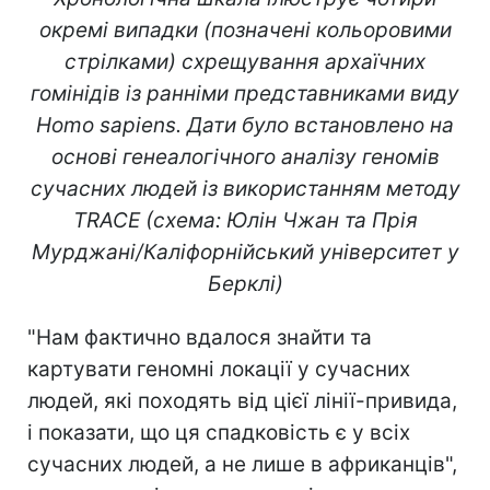
окремі випадки (позначені кольоровими
стрілками) схрещування архаїчних
гомінідів із ранніми представниками виду
Homo sapiens. Дати було встановлено на
основі генеалогічного аналізу геномів
сучасних людей із використанням методу
TRACE (схема: Юлін Чжан та Прія
Мурджані/Каліфорнійський університет у
Берклі)
"Нам фактично вдалося знайти та
картувати геномні локації у сучасних
людей, які походять від цієї лінії-привида,
і показати, що ця спадковість є у всіх
сучасних людей, а не лише в африканців",