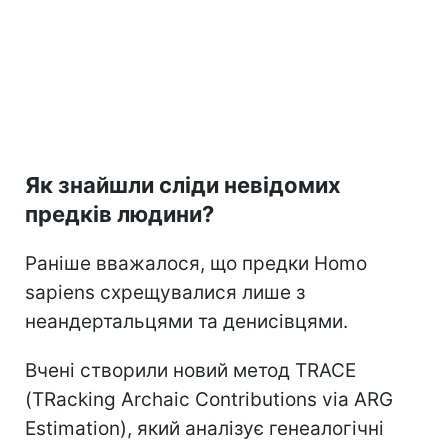
Як знайшли сліди невідомих
предків людини?
Раніше вважалося, що предки Homo
sapiens схрещувалися лише з
неандертальцями та денисівцями.
Вчені створили новий метод TRACE
(TRacking Archaic Contributions via ARG
Estimation), який аналізує генеалогічні