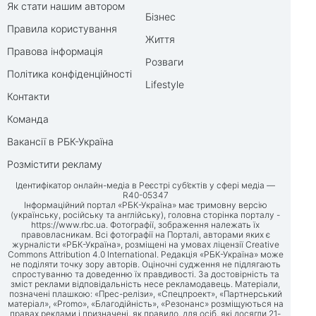
Як стати нашим автором
Бізнес
Правила користування
Життя
Правова інформація
Розваги
Політика конфіденційності
Lifestyle
Контакти
Команда
Вакансії в РБК-Україна
Розмістити рекламу
Ідентифікатор онлайн-медіа в Реєстрі суб’єктів у сфері медіа —
R40-05347
Інформаційний портал «РБК-Україна» має тримовну версію
(українську, російську та англійську), головна сторінка порталу -
https://www.rbc.ua
. Фотографії, зображення належать їх
правовласникам. Всі фотографії на Порталі, авторами яких є
журналісти «РБК-Україна», розміщені на умовах ліцензії Creative
Commons Attribution 4.0 International. Редакція «РБК-Україна» може
не поділяти точку зору авторів. Оціночні судження не підлягають
спростуванню та доведенню їх правдивості. За достовірність та
зміст реклами відповідальність несе рекламодавець. Матеріали,
позначені плашкою: «Прес-релізи», «Спецпроект», «Партнерський
матеріал», «Promo», «Благодійність», «Резонанс» розміщуються на
правах реклами і призначені, як правило, для осіб, які досягли 21-