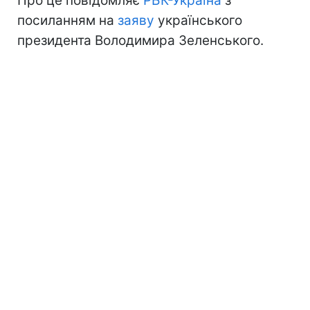
Про це повідомляє
РБК-Україна
з
посиланням на
заяву
українського
президента Володимира Зеленського.