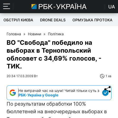
UA
ОБСТРІЛ КИЄВА
DRONE DEALS
ОРМУЗЬКА ПРОТОКА
Головна
»
Новини
»
Політика
ВО "Свобода" победило на
выборах в Тернопольский
облсовет с 34,69% голосов, -
ТИК.
20:34 17.03.2009 Вт
1 хв
Не витрачай час на шум! Читай тільки суть з
РБК-Україна у Google
По результатам обработки 100%
бюллетеней на внеочередных выборах в