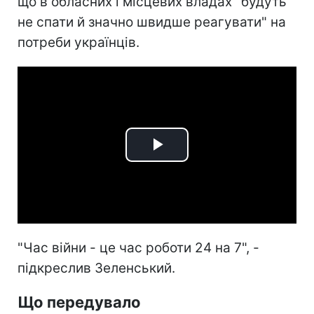
що в обласних і місцевих владах "будуть
не спати й значно швидше реагувати" на
потреби українців.
Play
Video
"Час війни - це час роботи 24 на 7", -
підкреслив Зеленський.
Що передувало